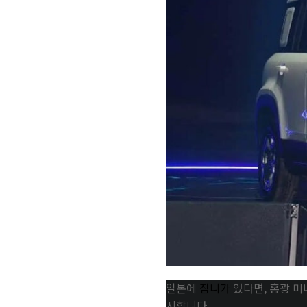
일본에
짐니가
있다면, 홍광 미
시합니다.