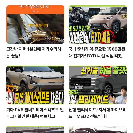
ww.welcar.kr/recommend?userId=43049 신차정
보는 유튜브 연못구름 채널을 통해서 가장 빠르게 정보를
얻을 수 있습니다. 구독 잊지마세요^^;https://www.yout
ube.com/..
고장난 지퍼 1분만에 자가수리하
국내 출시가 꼭 필요한 1500만원
는 꿀팁!
대 전기차! BYD 씨걸 직접 타봤습
니다!
기아 EV5 벌써? 페이스리프트 된
신형 팰리세이드! 차세대 하이브리
다고? 확인된 내용! 팩트체크
드 TMED2 선보인다!