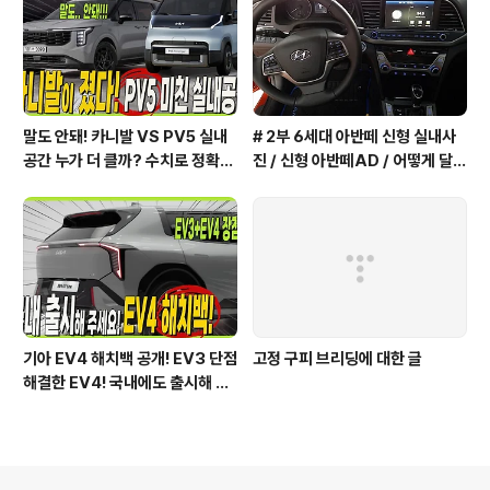
말도 안돼! 카니발 VS PV5 실내
# 2부 6세대 아반떼 신형 실내사
공간 누가 더 클까? 수치로 정확하
진 / 신형 아반떼AD / 어떻게 달라
게 알려드릴게요!
졌을까?
기아 EV4 해치백 공개! EV3 단점
고정 구피 브리딩에 대한 글
해결한 EV4! 국내에도 출시해 주
세요!