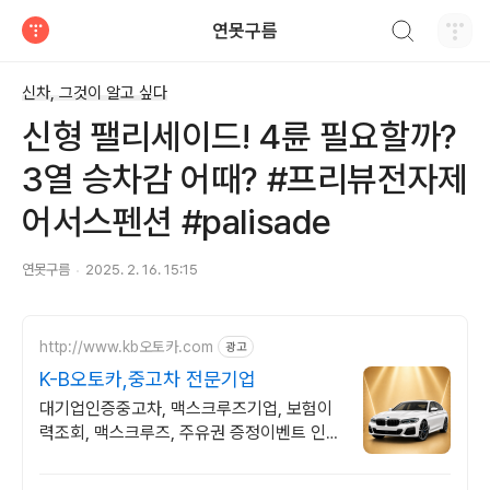
검색하기
연못구름
티스토리
신차, 그것이 알고 싶다
신형 팰리세이드! 4륜 필요할까?
3열 승차감 어때? #프리뷰전자제
어서스펜션 #palisade
연못구름
2025. 2. 16. 15:15
http://www.kb오토카.com
광고
K-B오토카,중고차 전문기업
대기업인증중고차, 맥스크루즈기업, 보험이
력조회, 맥스크루즈, 주유권 증정이벤트 인증
중고차 7만대이상! 찾아가는 홈서비스! 낮은
할부이자율, 24시간실매물전산연동