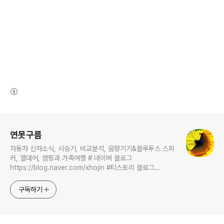
(새창열림)
로그 정보
연못구름
자동차 신차소식, 시승기, 비교분석, 음향기기&블루투스 스피
커, 열대어, 캠핑과 가족여행 # 네이버 블로그
https://blog.naver.com/xhojin #티스토리 블로그
https://lastzone.com/ #유튜브
https://www.youtube.com/c/연못구름 콜라보 문의는
구독하기
xhojin@naver.com 으로 주시면 신속하게 답변 드리겠습니
다.