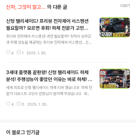
더보기
신차, 그것이 알고 싶다
의 다른 글
신형 팰리세이드! 프리뷰 전자제어 서스펜션
필요할까? 모르면 후회! 하체 전문가 고민수
글 내용
반장 #자세제어 #에어서스펜션 #주파수감응
프리뷰 전자제어 서스펜션! 과연 필요할까? 최적의 승차감
형
과 주행 성능을 제공하는 프리뷰 전자제어 서스펜션... 신형
팰리세이드에 새롭게 기능이 제공되면서, 추가해야 할지
6
1
2025. 1. 30.
문의가 많습니다.고급차라면 선택하는 것을 채널에서는 추
천합니다. 이유를 영상으로 만나보세요! 프리뷰 전자제어
서스펜션 꼭 필요할까? 이유를 알려드립니다.&nbsp;&n
3세대 플랫폼 끝판왕! 신형 팰리세이드 하체
bsp;"> 많은 분들이 에어 서스펜션과 비교를 하는데..
차이점도 영상으로 확인해 보세요! 특히 전자제어 서스펜
분석! 주행성능이 좋았던 이유는 바로 하체! #
글 내용
션은 4개 서스펜션을 독립적으로 제어할 수 있기 때문에..
palisade #대형SUV #더모스트
세계 최초로 신형 팰리세이드 하체 리뷰 했습니다! 하체 전
코너링이나 롤링과 피칭을 줄일 수 있는 기능입니다. 프
문가 더모스트 고민수 반장님이 분석해 주셨습니다. 과연
리뷰 전자제어 서스펜션 꼭 필요할까? 이유를 알려드립니
얼마나 달라졌을까요? 신형 팰리세이드의 하체를 영상으
다.&nbsp;&nbsp;"> 하체 전문가 더모트스 고민수
4
0
2025. 1. 30.
로 만나보세요!&nbsp;&nbsp;"> 기존과 비교해 보
반장..
면.. 많이 달라지고.. 그래서 주행 성능이 좋아진 것 같습니
다! 신형 팰리세이드의 하체를 영상으로 만나보세요!&n
bsp;&nbsp;"> ✔ 2% 캐시백 신차구입+ 가장 빠르
게 받을 수 있는 방법은 장기렌트나 리스입니다. https://w
이 블로그 인기글