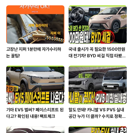
ww.welcar.kr/recommend?userId=43049 신차정
보는 유튜브 연못구름 채널을 통해서 가장 빠르게 정보를
얻을 수 있습니다. 구독 잊지마세요^^;https://www.yout
ube.com/..
고장난 지퍼 1분만에 자가수리하
국내 출시가 꼭 필요한 1500만원
는 꿀팁!
대 전기차! BYD 씨걸 직접 타봤습
니다!
기아 EV5 벌써? 페이스리프트 된
말도 안돼! 카니발 VS PV5 실내
다고? 확인된 내용! 팩트체크
공간 누가 더 클까? 수치로 정확하
게 알려드릴게요!