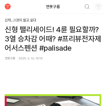
검색하기
연못구름
티스토리
신차, 그것이 알고 싶다
신형 팰리세이드! 4륜 필요할까?
3열 승차감 어때? #프리뷰전자제
어서스펜션 #palisade
연못구름
2025. 2. 16. 15:15