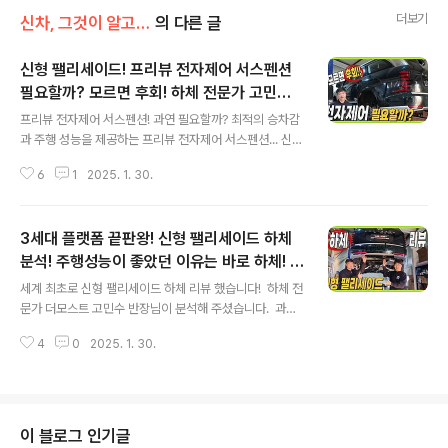
더보기
신차, 그것이 알고 싶다
의 다른 글
신형 팰리세이드! 프리뷰 전자제어 서스펜션
필요할까? 모르면 후회! 하체 전문가 고민수
글 내용
반장 #자세제어 #에어서스펜션 #주파수감응
프리뷰 전자제어 서스펜션! 과연 필요할까? 최적의 승차감
형
과 주행 성능을 제공하는 프리뷰 전자제어 서스펜션... 신형
팰리세이드에 새롭게 기능이 제공되면서, 추가해야 할지
6
1
2025. 1. 30.
문의가 많습니다.고급차라면 선택하는 것을 채널에서는 추
천합니다. 이유를 영상으로 만나보세요! 프리뷰 전자제어
서스펜션 꼭 필요할까? 이유를 알려드립니다.&nbsp;&n
3세대 플랫폼 끝판왕! 신형 팰리세이드 하체
bsp;"> 많은 분들이 에어 서스펜션과 비교를 하는데..
차이점도 영상으로 확인해 보세요! 특히 전자제어 서스펜
분석! 주행성능이 좋았던 이유는 바로 하체! #
글 내용
션은 4개 서스펜션을 독립적으로 제어할 수 있기 때문에..
palisade #대형SUV #더모스트
세계 최초로 신형 팰리세이드 하체 리뷰 했습니다! 하체 전
코너링이나 롤링과 피칭을 줄일 수 있는 기능입니다. 프
문가 더모스트 고민수 반장님이 분석해 주셨습니다. 과연
리뷰 전자제어 서스펜션 꼭 필요할까? 이유를 알려드립니
얼마나 달라졌을까요? 신형 팰리세이드의 하체를 영상으
다.&nbsp;&nbsp;"> 하체 전문가 더모트스 고민수
4
0
2025. 1. 30.
로 만나보세요!&nbsp;&nbsp;"> 기존과 비교해 보
반장..
면.. 많이 달라지고.. 그래서 주행 성능이 좋아진 것 같습니
다! 신형 팰리세이드의 하체를 영상으로 만나보세요!&n
bsp;&nbsp;"> ✔ 2% 캐시백 신차구입+ 가장 빠르
게 받을 수 있는 방법은 장기렌트나 리스입니다. https://w
이 블로그 인기글