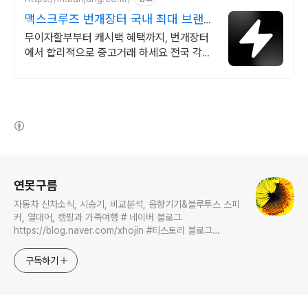
맥스크루즈 번개장터 국내 최대 브랜드
중고거래
무이자할부부터 캐시백 혜택까지, 번개장터
에서 합리적으로 중고거래 하세요 전국 각지
에서 올라오는 전국구 최다 상품 매일 10만
개 이상의 신규 상품 업로드
(새창열림)
로그 정보
연못구름
자동차 신차소식, 시승기, 비교분석, 음향기기&블루투스 스피
커, 열대어, 캠핑과 가족여행 # 네이버 블로그
https://blog.naver.com/xhojin #티스토리 블로그
https://lastzone.com/ #유튜브
https://www.youtube.com/c/연못구름 콜라보 문의는
구독하기
xhojin@naver.com 으로 주시면 신속하게 답변 드리겠습니
다.