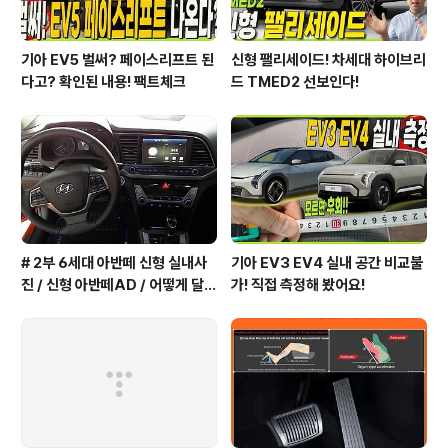
기아 EV5 벌써? 페이스리프트 된
신형 팰리세이드! 차세대 하이브리
다고? 확인된 내용! 팩트체크
드 TMED2 선보인다!
# 2부 6세대 아반떼 신형 실내사
기아 EV3 EV4 실내 공간 비교불
진 / 신형 아반떼AD / 어떻게 달라
가! 직접 측정해 봤어요!
졌을까?