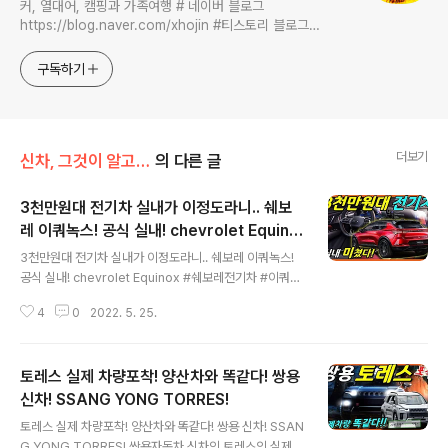
커, 열대어, 캠핑과 가족여행 # 네이버 블로그
https://blog.naver.com/xhojin #티스토리 블로그
https://lastzone.com/ #유튜브
https://www.youtube.com/c/연못구름 콜라보 문의는
구독하기
xhojin@naver.com 으로 주시면 신속하게 답변 드리겠습니
다.
더보기
신차, 그것이 알고 싶다
의 다른 글
3천만원대 전기차 실내가 이정도라니.. 쉐보
레 이쿼녹스! 공식 실내! chevrolet Equino
글 내용
x
3천만원대 전기차 실내가 이정도라니.. 쉐보레 이쿼녹스!
공식 실내! chevrolet Equinox #쉐보레전기차 #이쿼녹
스EV #보급형전기차 " 빨라진 쉐보레! " 쉐보레가 전기차
4
0
2022. 5. 25.
시장에서 빠르게 움직이고 있네요! 실버라도EV, 블레이저E
V, 이쿼녹스EV까지 중심 차량을 빠르게 전기차로 전환하
고 있습니다. 이쿼녹스의 경우 국내에서 판매되는 차량으
토레스 실제 차량포착! 양산차와 똑같다! 쌍용
로, 23년도에 전기차로 출시될 예정입니다. 공식 가격은 3
만 달러에서 시작되기 때문에 한화로 환산해도 3천만원 후
신차! SSANG YONG TORRES!
글 내용
반이 될 것 같네요. 여기에 전기차만의 보조금을 더하면 3
토레스 실제 차량포착! 양산차와 똑같다! 쌍용 신차! SSAN
천만원대에 구입할 수 있을 것 같은데.. 공개된 실내를 보
G YONG TORRES! 쌍용자동차 신차인 토레스의 실제