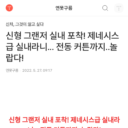
검색하기
연못구름
티스토리
신차, 그것이 알고 싶다
신형 그랜저 실내 포착! 제네시스
급 실내라니... 전동 커튼까지..놀
랍다!
연못구름
2022. 5. 27. 09:17
신형 그랜저 실내 포착! 제네시스급 실내라