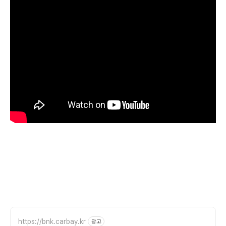
https://bnk.carbay.kr
광고