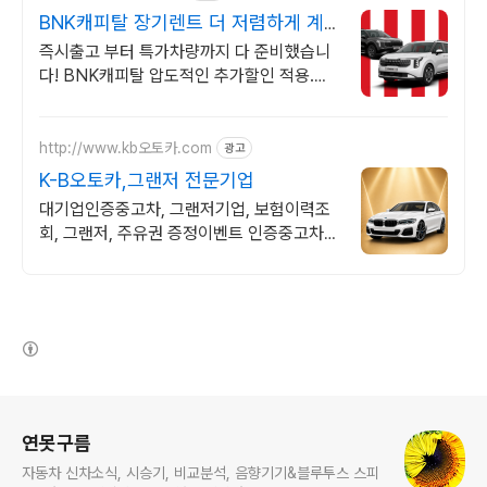
BNK캐피탈 장기렌트 더 저렴하게 계
약하고
즉시출고 부터 특가차량까지 다 준비했습니
다! BNK캐피탈 압도적인 추가할인 적용.
BNK캐피탈 장기렌트카 특별한 혜택. 위약
금 부담없는 SWITCH 상품 선점하기!
http://www.kb오토카.com
광고
K-B오토카,그랜저 전문기업
대기업인증중고차, 그랜저기업, 보험이력조
회, 그랜저, 주유권 증정이벤트 인증중고차 7
만대이상! 찾아가는 홈서비스! 낮은 할부이자
율, 24시간실매물전산연동
(새창열림)
로그 정보
연못구름
자동차 신차소식, 시승기, 비교분석, 음향기기&블루투스 스피