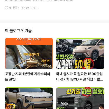
면.. 과거의 쉐보레가 아니군요! 가장 먼저 만나보세요! #연
차량이 포착되었습니다. " 실제차량은 티저와 똑같은 디자
못구름추천영상
3
0
2022. 5. 25.
인일까?? " 실제 차량이 포착되었습니다. 디자인은... 티저
와 정말 비슷한 것 같아요! 차량의 크기도 코란도 보다 확실
하게 커진 것 같은데.. 출시를 앞두고 베일을 벗기 시작한
것 같네요! 먼저 공개된 티저와 얼마나 차이가 있는지 빠르
게 만나보세요! #연못구름신차추천영상
이 블로그 인기글
고장난 지퍼 1분만에 자가수리하
국내 출시가 꼭 필요한 1500만원
는 꿀팁!
대 전기차! BYD 씨걸 직접 타봤습
니다!