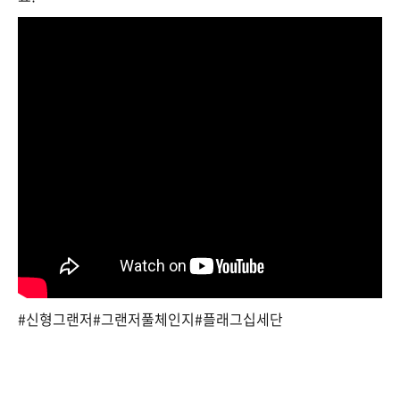
#신형그랜저#그랜저풀체인지#플래그십세단