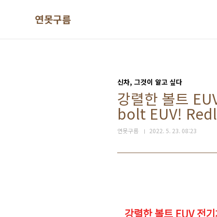
본문 바로가기
연못구름
신차, 그것이 알고 싶다
강렬한 볼트 EUV
bolt EUV! Redl
연못구름
2022. 5. 23. 08:23
강렬한 볼트 EUV 전기차 레