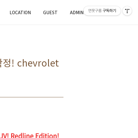
연못구름
구독하기
LOCATION
GUEST
ADMIN
WRITE
 chevrolet
 Redline Edition!