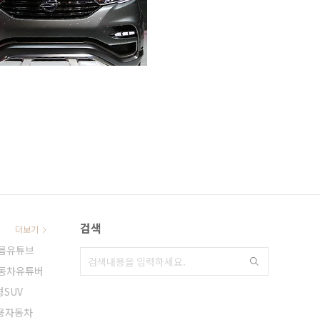
검색
더보기
름유튜브
동차유튜버
형SUV
용자동차