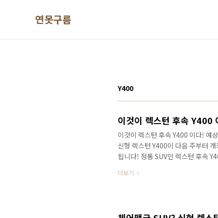
본문 바로가기
연못구름
Y400
이것이 렉스턴 후속 Y400
이것이 렉스턴 후속 Y400 이다! 예
신형 렉스턴 Y400이 다음 주부터 개
됩니다! 정통 SUV인 렉스턴 후속 
고 생각합니다! 국내에서 Y400과 
더보기
맥스크루즈가 있는데, 프레임바디로는
와 경쟁할 것으로 예상됩니다. 쌍용차
체어맨급 SUV 차량이라고 언론을 
량이 체어맨급 SUV 요건을 갖추고 있
체어맨급 SUV? 신형 렉스턴