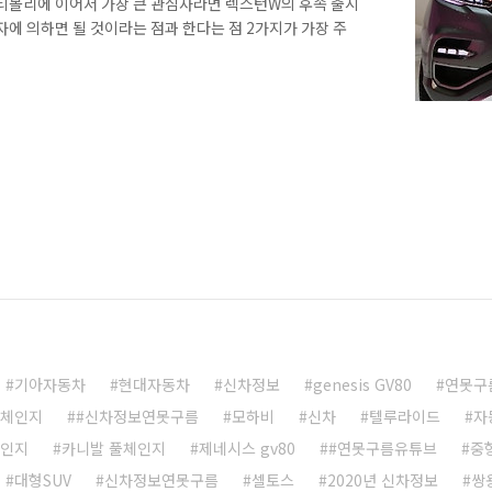
 티볼리에 이어서 가장 큰 관심사라면 렉스턴W의 후속 출시
자에 의하면 될 것이라는 점과 한다는 점 2가지가 가장 주
내에서 프레임 바디 구조의 SUV는 와 가 유일한 상황인데, 출
록 꾸준한 수요를 만들고 있는 만큼 쌍용창 입장에서는 어
 긍정적인 효과를 얻을 수 있을 것으로 생각합니다. ​ 특히
지하면서 프레임 바디의 원조인 DNA를 유지할 수 있는 안
13년 서울 모토쇼 및 ..
기아자동차
현대자동차
신차정보
genesis GV80
연못구
풀체인지
#신차정보연못구름
모하비
신차
텔루라이드
자
체인지
카니발 풀체인지
제네시스 gv80
#연못구름유튜브
중
대형SUV
신차정보연못구름
셀토스
2020년 신차정보
쌍