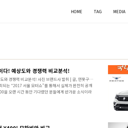
HOME
TAG
MEDIA
 이다! 예상도와 경쟁력 비교분석!
상도와 경쟁력 비교분석! 사진 브랜드사 발취 | 글, 연못구름
최되는 "2017 서울 모터쇼"를 통해서 실체가 완전히 공개
Y400을 오랜 시간 동안 기다렸던 분들에게 반가운 소식이라
경쟁하게 될 대형 SUV는 기아자동차의 모하비와 현대자동차
 모하비가 유일하기 때문에, Y400이 출시된다면 모하비
에서는 이번에 공개될 Y400을 렉스턴 후속 차량이 아닌,
통해서 홍보하고 있는데, 쌍용차의 주장대로 렉스턴 후속 차
는지, 예상도..
 Y400! 모하비와 비교