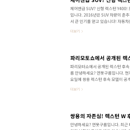
체어맨급 SUV? 신형 렉스턴 Y400! 
입니다. 2016년은 SUV 차량의 
서 큰 인기를 얻고 있습니다! 자동차
덕분에 즐거웠던 한해가 되었을 것 같
더보기
되면서 대한민국 시장의 왕자라고 할
황이며, 세계5대 모터쇼인 파리모터
종 콘셉트 차량이 발표되었습니다. 
http://lastzone.com/747 신형 
파리모토쇼에서 공개된 렉스턴 
파리모터쇼에서 공개된 렉스턴 후속 Y40
름 안녕하세요? 연못구름입니다. 현재
요일에 쌍용 렉스턴 후속 모델이 공
신속하게 전달하기 위해서 포스팅을 시작합
더보기
비교 Y400 http://lastzone
자동차가 공개했던 렌더링 사진과 비
내 자동차 제조사 중에서 콘셉트카와
가 렉스턴 후속은 제법 유사한 양산차
쌍용의 자존심! 렉스턴 W 후속
안녕하세요? 연못구름입니다. 최근 