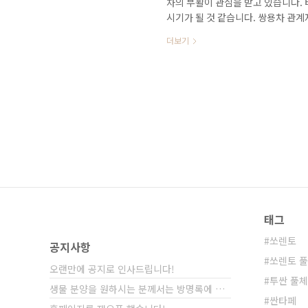
차의 부활이 관심을 받고 있습니다.
시기가 될 것 같습니다. 쌍용차 관계
목해야 할 부분인 것 같습니다. ​ 국
더보기
시가 오래된 모하비가 시간이 지날수
느때 보다도 프레임 바디 출시에 대한
쌍용차는 프레임 바디의 정통성을 유
정적인 전략이라고 생각합니다. 은 20
태그
쏘렌토
공지사항
쏘렌토 
오랜만에 공지로 인사드립니다!
투싼 풀
생물 분양을 원하시는 분께서는 방명록에 비밀글⋯
싼타페