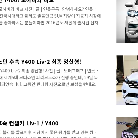
모하비와 비교 사진 | 글 | 연못구름 ​ ​ 안녕하세요? 연못구름
춘추전국시대라고 불러도 좋을만큼 SUV 차량이 자동차 시장에
를 좋아하시는 분들이라면 2016년도 새롭게 출시된 신차
습니다. 최근에는 르노삼성의 SUV인 QM6가 시장에 출시
 수 있는 현대그룹의 싼타페와 쏘렌토를 위협하고 있는 상
쇼에서는 쌍용차의 부활이라고 할 수 있는 신형 렉스턴 최
※쌍용차의 부활을 알리는 신형렉스턴 Y400 콘셉트차 발표
렉스..
후속 Y400 Liv-2 최종 양산형!
0 Liv-2 최종 양산형! 사진 | 글 | 모터그래프 | 연못구
 세계5대 모터쇼인 파리모토쇼가 진행 중인데, 29일 목
개되었습니다. 그동안 렌더링 사진으로만 보셨을 텐데요.
니다. # 쌍용의 부활! 렉스턴 후속 Liv-1 과 Liv-2
.com/741 * 사진의 출처는 모터그래프입니다. 얼마 전에 쌍용
교해 보면 상당히 높은 싱크로율을 보여주고 있습니다. 국
 실제 양산차와 가장 많은 차이를 보여주었던 쌍용 자동차
를..
 컨셉카 Liv-1 / Y400
티볼리를 발표이후 시장에서 좋은 평가를 받고 있는 쌍용