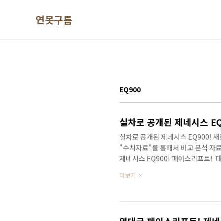
본문 바로가기
연못구름
EQ900
실차로 공개된 제네시스 EQ9
실차로 공개된 제네시스 EQ900! 새로
"수치자료"를 통해서 비교 분석 자료
제네시스 EQ900! 페이스리프트! ​
화 버전인 페이스리프트와 동시에 이
더보기
의 페이스리프트는 제네시스 브랜드의
역대급 페이스리프트라고 알려졌습니
래그십 세단인 K9 판매량에 절반에
를 통해서 대한민국 플래그십 세단의 