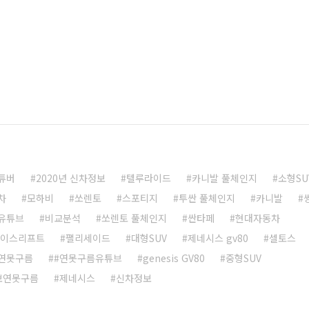
는 경우는 상당히 보기드문 현상인데, 현대자동차의 염원
. ​ 발표장 왼쪽에는 VISION G 컨셉차량..
튜버
2020년 신차정보
텔루라이드
카니발 풀체인지
소형SU
차
모하비
쏘렌토
스포티지
투싼 풀체인지
카니발
유튜브
비교분석
쏘렌토 풀체인지
싼타페
현대자동차
페이스리프트
팰리세이드
대형SUV
제네시스 gv80
셀토스
연못구름
#연못구름유튜브
genesis GV80
중형SUV
보연못구름
제네시스
신차정보