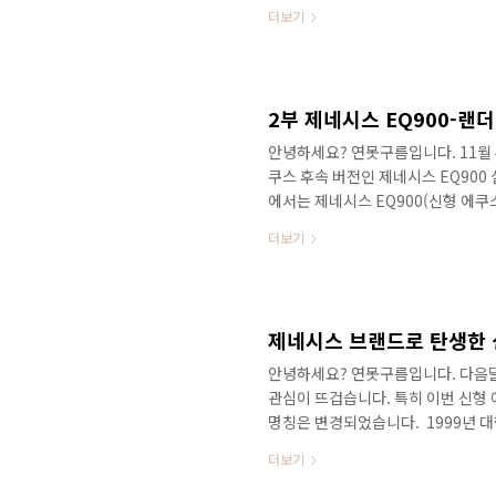
난번 싼타페 더 프라임의 경우도 인
더보기
제네시스 EQ900은 완전히 공개가
시간이 지나면 보기 힘들어질 1세대
던 것과는 헤드램프 부분이 조금 다
상으로는 이질감이 조금 느껴집니다. ※
2부 제네시스 EQ900-랜
​안녕하세요? 연못구름입니다. 11월
쿠스 후속 버전인 제네시스 EQ900
에서는 제네시스 EQ900(신형 에쿠
뷰해 드렸으며, 사실상 제네시스 E
더보기
다. ​ ※1부 제네시스 EQ900 실루엣 최
에서는 를 진행합니다. 앞으로 한달이
전에 디자인을 미리 알아볼 수 있는 
감과 입체감! 그리고 고급스러움과 럭
안녕하세요? 연못구름입니다. 다음달
관심이 뜨겁습니다. 특히 이번 신형 
명칭은 변경되었습니다. ​ 1999년
이제 대한민국 자동차 역사속으로 사
더보기
로 알고 있었던 제네시스가 앞으로는
펴보겠습니다. 발표장에는 정의선 현