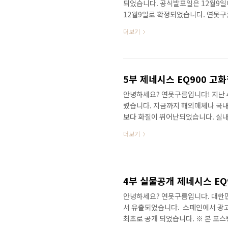
되었습니다. 공식발표일은 12월9일이
12월9일로 확정되었습니다. 연못구름
관련 포스팅을 진행했던 만큼 대한민
더보기
출시되는 제네시스 EQ900에 기대가 
며, 내년에 5.0 모델이 출시가 된
월등히 좋아졌기 때문에, 신형에쿠스
다. ​ 출시장소도 결정되었습니다. 서
5부 제네시스 EQ900 고
안녕하세요? 연못구름입니다! 지난 
렸습니다. 지금까지 해외매체나 국
보다 화질이 뛰어난되었습니다. 실내
내공간 포스팅을 참고하세요! ​ ※ 3
더보기
http://blog.naver.com/xh
은 바로 최첨단 기능을 작동하는 센
살펴보겠습니다. ​ 그동안 자세히 볼
있게 되었습니다. 그럼 이번에도 매의
4부 실물공개 제네시스 EQ
안녕하세요? 연못구름입니다. 대한민
서 유출되었습니다. ​ 스페인에서 
최초로 공개 되었습니다. ※ 본 포스팅의 