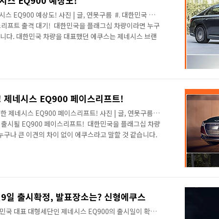
스 EQ900 예상도!
Q900 예상도! 사진 | 글, 연못구름 ​ #. 대한민국 최
이스리프트 출격 대기! ​ 대한민국을 플래그십 차량이라면 누구
같습니다. 대한민국 차량을 대표했던 에쿠스는 제네시스 브랜
스 EQ900으로 출시가 되고 있으며 해외에서는 G90으
운 경쟁자 k9! 등장이 반갑지 않은 EQ900! ​ 완전히 풀체인지
 7월에 새롭게 출시되면서, 대한민국 플래그십 세단을 자처
조금 구기게 되었습니다. 올해 7월 부터 9월까지 판매량을
 제네시스 EQ900 페이스리프트!
제네시스 EQ900 페이스리프트! 사진 | 글, 연못구름 ​
 출시될 EQ900 페이스리프트! ​ 대한민국을 플래그십 차량
누구나 큰 이견의 차이 없이 에쿠스라고 말할 것 같습니다.
 제네시스 브랜드로 편입되었으며 국내에서는 제네시스
있습니다. ​ ​ ​ #. 또 다른 플래그십 기아차 K9! 등장이 반
전히 풀체인지 된 기아차의 플래그십 세단인 K9가 공개된 지
한민국 최상위 세단을 자처했던 제네시스 EQ900은 자존심
차..
2월9일 출시확정, 발표장소는? 신형에쿠스
대한민국 대표 대형세단인 제네시스 EQ900의 출시일이 확정