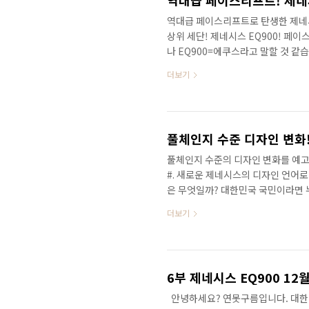
역대급 페이스리프트! 제네시
역대급 페이스리프트로 탄생한 제네시스 E
상위 세단! 제네시스 EQ900! 페
나 EQ900=에쿠스라고 말할 것 
드로 편입되었으며 국내에서는 제네시
더보기
로 수출되고 있습니다. ​ ​ ​ #. 새로
된 기아차의 플래그십 세단인 K9이
했던 제네시스 EQ900은 자존심을 
살펴보면 EQ900은 K9 의 절반에..
풀체인지 수준 디자인 변화!
풀체인지 수준의 디자인 변화를 예고한 
#. 새로운 제네시스의 디자인 언어로
은 무엇일까? 대한민국 국민이라면 
대한민국 차량을 대표했던 에쿠스는
더보기
EQ900(수출명 G90)으로 판매가 되고 
갑지 않은 제네시스 EQ900! ​ 완
얼마 되지 않았습니다. 지금까지 대
이 허락되지 않았던 것인지, 또는 기아
6부 제네시스 EQ900 1
​ ​ 안녕하세요? 연못구름입니다. 