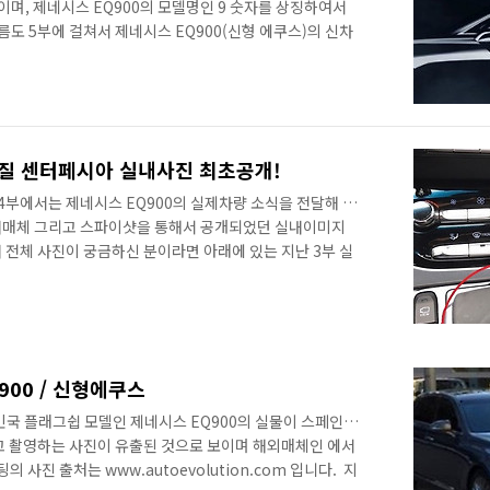
며, 제네시스 EQ900의 모델명인 9 숫자를 상징하여서
도 5부에 걸쳐서 제네시스 EQ900(신형 에쿠스)의 신차
국 최상위 플래그쉽 모델이면서, 최초의 럭셔리 브랜드로
큽니다. 출시는 3.3 모델가 3.8 모델이 우선적으로 출시되
다고 알려지고 있습니다. 기존 에쿠스와 비교해서 모든 부분이
인 제네시스 EQ900에 많은 관심이 쏟아지는 것 같습니
울 하얏트 호텔 그랜..
화질 센터페시아 실내사진 최초공개!
4부에서는 제네시스 EQ900의 실제차량 소식을 전달해 드
내매체 그리고 스파이샷을 통해서 공개되었던 실내이미지
 전체 사진이 궁금하신 분이라면 아래에 있는 지난 3부 실
부 신형에쿠스! 제네시스 EQ900 실내공개!
ojin/220540873932 ​ 실내사진중에서 가장 궁금해 하는 부분
터페시아와 기어박스 부분인데, 이번 고화질 사진을 통해서
 수 없어서 추측만 무성했는데 출시전에 미리 확인해 볼 수
 눈이 되어서 체크해 보..
900 / 신형에쿠스
국 플래그쉽 모델인 제네시스 EQ900의 실물이 스페인에
광고 촬영하는 사진이 유출된 것으로 보이며 해외매체인 에서
사진 출처는 www.autoevolution.com 입니다. ​ 지