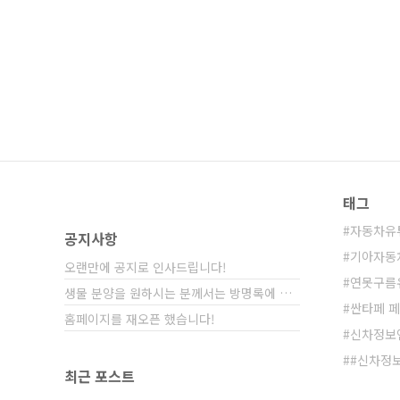
의선 부회장이 직접 발표회를 진행하
과 의지를 보여주는 사례라고 생각합니다
태그
자동차유
공지사항
기아자동
오랜만에 공지로 인사드립니다!
연못구름
생물 분양을 원하시는 분께서는 방명록에 비밀글⋯
싼타페 
홈페이지를 재오픈 했습니다!
신차정보
#신차정
최근 포스트