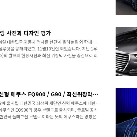
터넷이 정말 무섭구나! 라고 생각했는데, 역시 무섭습니다!
 된 것이니 기존보다 편한 마음으로 소식을 올려드립니다.
/2세대 에쿠스를 같이 보시죠^^ ▼전면부 랜더링으로 봤
른 느낌입니다. 국내에 출시된다면 실물로 봐야 겠지만 사진
 1부 신형에쿠스! ..
더링 사진과 디자인 평가
 4일 대한민국 자동차 역사를 한단계 올려놓을 와 함께 에
 실루엣을 공개되었고, 11월10일인 되었습니다. 지난 1부
스)의 발표회 현장사진과 최신 위장막 사진을 중심으로 리
Q900의 실체가 거의 공개되었다는 의견을 같이 드렸습니
초공개! http://www.lastzone.com/604 ​ 이번 2부
 지나면 제네시스 EQ900가 세상에 완전히 공개되며 이
리뷰가로 참고해 주세요! 기존 제네시스 보다 풍부한 볼륨
셔리함을 ..
제네시스 브랜드로 탄생한 신형 에쿠스 EQ900 / G90 / 최신위장막사진
에 출시될 대한민국 최상위 세단인 신형 에쿠스에 대한
에쿠스인 EQ900의 경우 브랜드로 출시되며, 글로벌 공식
 대한민국 플래그쉽 모델로 이라는 뜻의 에쿠스라는 명칭은
라지게 됩니다. 관련으로 했습니다. 지금까지 고급 자동차
 로 변경되었습니다. 뜨거웠던 브랜드 발표회 현장으로 살
대자동차 부회장이 직접 브랜드 발표를 진행했습니다. 정