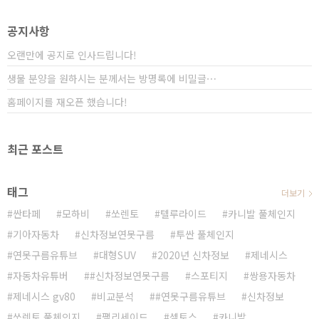
세요? 연못구름입니다. 지난달에 싼타크루즈 출시가 임
박했다고 알려드렸습니다. 구독자분들을 보셨을 것 같은
공지사항
데, 이번 달 중순인 4월 15일에 글로벌에..
오랜만에 공지로 인사드립니다!
생물 분양을 원하시는 분께서는 방명록에 비밀글⋯
홈페이지를 재오픈 했습니다!
최근 포스트
태그
더보기
싼타페
모하비
쏘렌토
텔루라이드
카니발 풀체인지
기아자동차
신차정보연못구름
투싼 풀체인지
연못구름유튜브
대형SUV
2020년 신차정보
제네시스
자동차유튜버
#신차정보연못구름
스포티지
쌍용자동차
제네시스 gv80
비교분석
#연못구름유튜브
신차정보
쏘렌토 풀체인지
팰리세이드
셀토스
카니발