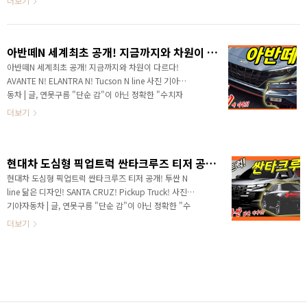
더보기
튜닝한 차량을 자주 볼 수 있었어요! #..
세요? 연못구름입니다. 요즘 하루를 정말 바쁘게 보내고
있는데... 신차가 쏟아지기 때문이죠! 자동차를 좋아하는
입장에서 행복한 시간을 보내고 있어요. 어제는 멋진 디
아반떼N 세계최초 공개! 지금까지와 차원이 다르다! AVANTE N! ELANTRA N! Tucson N line
자인은 아반떼 N이 공개가 되었죠? 고성능 디자인 패키
지와 고성능 파츠(하드웨어)를 장착한 차량이 N 이죠? 그
아반떼N 세계최초 공개! 지금까지와 차원이 다르다!
리고 상대적으로 조용하게 공개된 차량이 있는데 바로 투
AVANTE N! ELANTRA N! Tucson N line 사진 기아자
싼 N Line 입니다. 단 한장의 사진이지만 차이점을 발견
동차 | 글, 연못구름 "단순 감"이 아닌 정확한 "수치자
할 수 있죠? 바로 그릴 위에 N Line 배지를 볼 수 있어요.
료"를 통해서 비교 분석 자료를 제시하는 연못구름입니
더보기
어떤 차이점이..
다! 안녕하세요? 연못구름입니다. 금일 아반떼 고성능을
버전인 N 이 세계 최초로 공개 되었습니다. 사실 저는 아
반떼 N 영상을 계획하지 않아서 다른 일정을 소화하고
현대차 도심형 픽업트럭 싼타크루즈 티저 공개! 투싼 N line 닮은 디자인! SANTA CRUZ! Pickup Truck!
있었는데요! 공개된 영상과 이미지를 보니, 이건 혼자 볼
수 없다! 저처럼 자동차를 좋아하시는 구독자 분들과 꼭
현대차 도심형 픽업트럭 싼타크루즈 티저 공개! 투싼 N
봐야 할 것 같아서 급하게 영상을 작업하게 되었습니다.
line 닮은 디자인! SANTA CRUZ! Pickup Truck! 사진
공개된 영상 부터 볼게요! 제목이 너무 와 닿는데.. "일
기아자동차 | 글, 연못구름 "단순 감"이 아닌 정확한 "수
상을 짜릿하게" 라는 영상입니다. 일상에서 즐기는 고성
치자료"를 통해서 비교 분석 자료를 제시하는 연못구름
더보기
능 N 이라면 주중에는 출퇴근 용..
입니다! 콘셉트가 공개되고 6년이 지났는데, 드디어 이번
달에 현대가 만든 도심형 픽업트럭 싼타크루즈가 공개됩
니다. 현대는 세상이 없었던 새로운 영역에 실용적인 도
심형 소형 픽업트럭을 만들겠다고 선언했었죠? 어떤 차
량인지 공식 티저를 통해서 만나보겠습니다. # 영상으로
보시면 보다 세부적인 정보를 얻을 수 있습니다. 안녕하