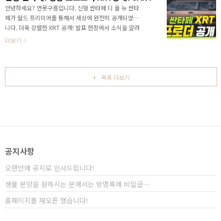
토하이브리드에 제공되지 않았던 신기술을 알려드리겠
안녕하세요? 연못구름입니다. 신형 싼타페 디 올 뉴 싼타
습니다. " data-ke-type="html">HTML 삽입미리보
페가 월드 프리미어를 통해서 세상에 완전히 공개되었습
기할 수 없는 소스승차감이 다른 하이브리드!출처 입
니다. 더욱 강렬한 XRT 공개! 발표 현장에서 소식을 알려
력 패밀리가 이용하는 차량에서 승차감이 가장 중요한
드렸는데..저는 1세대 싼타페를 처음 만났을때의 충격을
더보기
덕목인데, 어떤 기술인지 바로 ..
이번 5세대 싼타페에서 다시 느꼈습니다. HTML 삽입 미
리보기할 수 없는 소스 공개와 함께 실물을 보고 싶어하
시는 구독자 분들이 많아서 알려드리면, 이번달 17일 부
터 23일까지 한강 세빛섬에서 신형 싼타페의 모든 색상
목록 더보기
을 만날 수 있는 프로그램인 싼타페 익스피리언스가 진행
됩니다. 현장에서는 국내 출시되는 모든 색상의 차량이
전시됩니다. 영상으로 정확한 정보를 가장 먼저 만나보세
요! https://youtu.be/2Rj3bAweHf4 디자인은 직접 보
시고 판단하시는 것이 정확한데... ..
공지사항
오랜만에 공지로 인사드립니다!
생물 분양을 원하시는 분께서는 방명록에 비밀글⋯
홈페이지를 재오픈 했습니다!