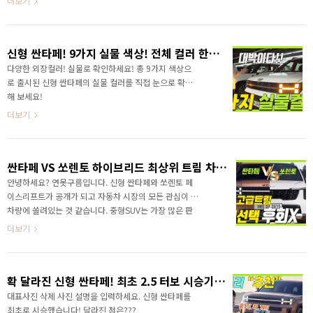
더보기
신형 싼타페! 9가지 실물 색상! 전체 컬러 한방에! SANTAFE Exterior Color
다양한 외장컬러! 실물로 확인하세요! 총 9가지 색상으
로 출시된 신형 싼타페의 실물 컬러를 직접 눈으로 확인
해 보세요!
더보기
싼타페 VS 쏘렌토 하이브리드 최상위 트림 차이점! 알면 후회하지 않아요!
안녕하세요? 연못구름입니다. 신형 싼타페와 쏘렌토 페
이스리프트가 공개가 되고 자동차 시장의 모든 관심이 두
차량에 쏠려있는 것 같습니다. 중형SUV는 가장 많은 판
매량을 자랑하는 세그먼트이면서 제조사의 자존심이 걸
더보기
려있는 차량이라서 그런지.. 두 차량 모두 이번에 정말 잘
나온 것 같아요. 지난 영상에서는 구독자분들의 요청에
따라서 싼타페와 쏘렌토 하이브리드 소위 깡통 기본트림
확 달라진 신형 싼타페! 최초 2.5 터보 시승기 솔직하게 알려드려요! SANTAFE 2024
을 비교 분석했습니다. 꼼꼼하게 비교해 보니 기본트림만
해도 부족함이 없는 빵빵한 편의 사양을 제공하는 것을
대표사진 삭제 사진 설명을 입력하세요. 신형 싼타페를
알 수 있었고, 기본트림 기준이라면 신형 싼타페쪽이 좀
최초로 시승했습니다! 달라진 점은???