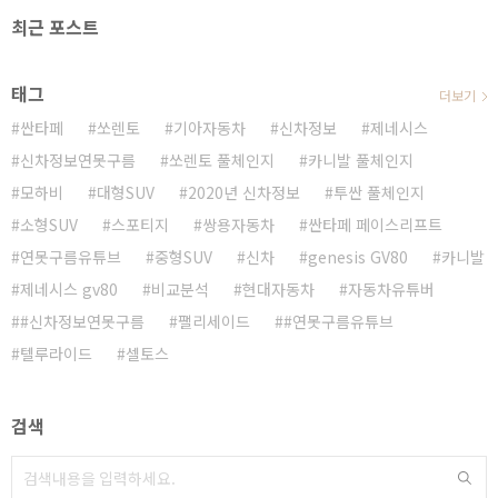
최근 포스트
태그
더보기
싼타페
쏘렌토
기아자동차
신차정보
제네시스
신차정보연못구름
쏘렌토 풀체인지
카니발 풀체인지
모하비
대형SUV
2020년 신차정보
투싼 풀체인지
소형SUV
스포티지
쌍용자동차
싼타페 페이스리프트
연못구름유튜브
중형SUV
신차
genesis GV80
카니발
제네시스 gv80
비교분석
현대자동차
자동차유튜버
#신차정보연못구름
팰리세이드
#연못구름유튜브
텔루라이드
셀토스
검색