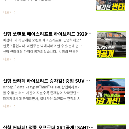
더 매력이 있었습니다. 영상으로 정확한 정보를 가장 먼
저 만나보세요!
더보기
신형 쏘렌토 페이스리프트 하이브리드 3929만원! 3천만원대 지켰다! 기존 가격보다 156~200만원 인상!
마침내! 가격 공개된 쏘렌토 페이스리프트! 안녕하세요?
연못구름입니다. 이번주는 빅매치라고 할 수 있는데 먼저
신형 싼타페의 가격이 공개되었습니다. ​ 시장의 반응은
이 정도면 괜찮다! 또는 연식 변경을 통해서 올랐기 때문
더보기
에 이번에 적당하게 오른 것이다! 이런 반응이었습니다. ​
신형 싼타페 하이브리드 승차감! 중형 SUV 최초적용! E라이드 | E핸들링 | 하이드로 부시
&nbsp;" data-ke-type="html">HTML 삽입미리보기
할 수 없는 소스 시간이 지날수록 존재감이 사라졌던 싼
타페가 5세대 공개되면서, 잘나가던 쏘렌토는 긴장의 시
간을 보내고 있습니다. 부동 1위 쏘렌토는 한치의 양보
더보기
를 허락하지 않을 기세인데, 과연 시장은 누가 주인공이
될까요?&nbsp;" data-ke-type="html">HTML 삽입
미리보기할 수 없는 소스이번 영상에서는 가장 많이 구
신형 싼타페! 정통 오프로더 XRT공개! SANTA FE 2024
입하는 하이브리드 SUV에서 기존 싼타페나 기존 #쏘렌