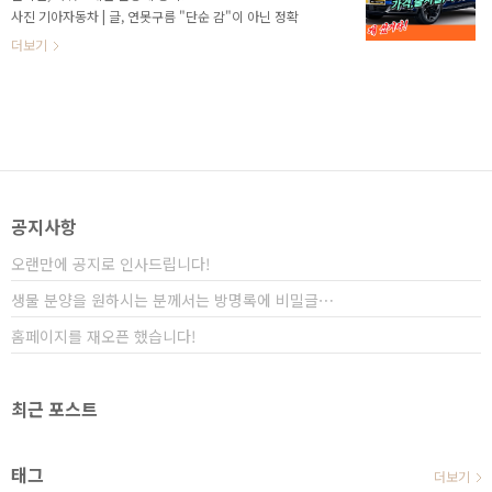
에 이어서 국내 자동차 시장의 판을 뒤집을 정도로 멋진
사진 기아자동차 | 글, 연못구름 "단순 감"이 아닌 정확
모습을 보여주고 있습니다. 작년에 K5와 쏘렌토가 쏘나
한 "수치자료"를 통해서 비교 분석 자료를 제시하는 연
더보기
타와 싼타페를 뛰어넘는 파격을 보여..
못구름입니다! ▲ SOURCE : 신지면동고리님 / 보배드
림 앞으로 한 두 달 후에는 5세대로 풀체인지 된 스포티
지가 출시됩니다. ▲ SOURCE : 뉴욕맘모스 / 유튜브 강
력한 투싼의 경쟁 차량인 스포티지가 형인 쏘렌토가 싼
타페를 넘어선 것처럼 스포티지 풀체인지도 투싼과 접
점 수준에서 치열하게 경쟁하게 될 것 같습니다. ▲
SOURCE : 갓차 / 유튜브 곧 출시된 5세대 스포티지의
출시 일정과 디자인, 엔진과 예상 가격을 알려드립니다.
공지사항
# 영상으로 보시면 보다 세부적인 정..
오랜만에 공지로 인사드립니다!
생물 분양을 원하시는 분께서는 방명록에 비밀글⋯
홈페이지를 재오픈 했습니다!
최근 포스트
태그
더보기