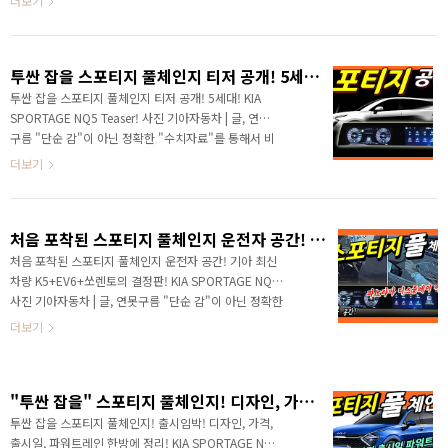
더보기
면 연못구름 유튜브 채널에서"구독"과 ..
다! 안녕하세요? 연못구름입니다. 이번 주 월요일에 5세
대 스포티지 공식 티저가 공개되었습니다. 저는 소식을
알려드리는 입장에서 많이 놀랐는데요. 여러분은 어떠셨
투싼 잡을 스포티지 풀체인지 티저 공개! 5세대! KIA SPORTAGE NQ5 Teaser!
나요? 신차 정보를 알려드리는 입장에서 새롭게 출시될
신차에 익숙한 편인데, 5세대 스포티지 티저를 보고 놀랐
투싼 잡을 스포티지 풀체인지 티저 공개! 5세대! KIA
습니다. 이런 것을 작정하고 만들었다고 표현하죠? 최근
SPORTAGE NQ5 Teaser! 사진 기아자동차 | 글, 연못
기아의 움직임 때문에 대한민국 시장에서 지각 변동을 일
구름 "단순 감"이 아닌 정확한 "수치자료"를 통해서 비
으킬 정도로 기세가 대단합니다. 추가로 어제 전면부 영
교 분석 자료를 제시하는 연못구름입니다! 안녕하세요?
더보기
상도 살짝 공개가 되었어요! 마치.. 영..
연못구름입니다. 드디어 기아의 하반기 핵심 차량인 스
포티지 티저가 공개되었습니다. 먼저 공개된 티저부터
보시죠! 현재의 스포티지는 2015년도에 출시가 되었으
처음 포착된 스포티지 풀체인지 운전자 공간! 기아 최신 차량 K5+EV6+쏘렌토의 결정판! KIA SPORTAGE NQ5
니 6년이 되었는데, 4세대 모델이죠? # 영상으로 보시
면 보다 세부적인 정보를 얻을 수 있습니다 경쟁 차량인
처음 포착된 스포티지 풀체인지 운전자 공간! 기아 최신
투싼 보다 한 세대 빠른 차량인 스포티지인데, 1993년
차량 K5+EV6+쏘렌토의 결정판! KIA SPORTAGE NQ5
에 1세대가 출시되고 지금까지 글로벌에서 600만 대를
사진 기아자동차 | 글, 연못구름 "단순 감"이 아닌 정확한
판매했습니다. 대단한 수치라고 할 수 있는데, 어쩌면 이
"수치자료"를 통해서 비교 분석 자료를 제시하는 연못구
더보기
번 5세대를 통해서 1000만 대에 도전하게 ..
름입니다! ▲ SOURCE : THEkcb.com 다음 달에 공개
예정인 5세대 스포티지 풀체인지가 베일을 벗고 있습니
다. 외부 디자인에 이어서 최근 실내까지 포착이 되었는
"투싼 잡을" 스포티지 풀체인지! 디자인, 가격, 출시일, 파워트레인 한방에 정리! KIA SPORTAGE NQ5
데, 실내는 어떤 디자인으로 출시가 될지 함께 살펴보시
죠 # 영상으로 보시면 보다 세부적인 정보를 얻을 수 있
투싼 잡을 스포티지 풀체인지! 출시임박! 디자인, 가격,
습니다 안녕하세요? 연못구름입니다! 올해 기아는 작년
출시일, 파워트레인 한방에 정리! KIA SPORTAGE NQ5