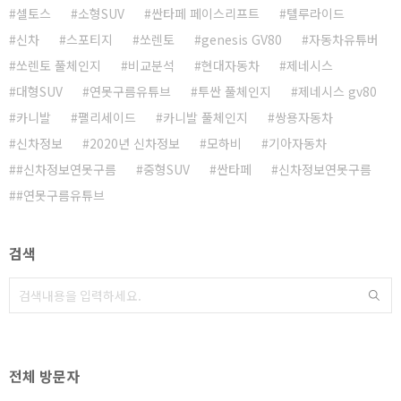
셀토스
소형SUV
싼타페 페이스리프트
텔루라이드
신차
스포티지
쏘렌토
genesis GV80
자동차유튜버
쏘렌토 풀체인지
비교분석
현대자동차
제네시스
대형SUV
연못구름유튜브
투싼 풀체인지
제네시스 gv80
카니발
팰리세이드
카니발 풀체인지
쌍용자동차
신차정보
2020년 신차정보
모하비
기아자동차
#신차정보연못구름
중형SUV
싼타페
신차정보연못구름
#연못구름유튜브
검색
전체 방문자