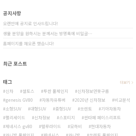
느 정도 보셨을 것 같은데 2006년도에 출시가 되었습니
다. 1세대 보다 확실히 세련되어 보이지만 풀체인지가 되
공지사항
어서 디자인 헤리티지 잘 유지되고 있죠..
오랜만에 공지로 인사드립니다!
생물 분양을 원하시는 분께서는 방명록에 비밀글⋯
홈페이지를 재오픈 했습니다!
최근 포스트
태그
더보기
신차
셀토스
투싼 풀체인지
신차정보연못구름
genesis GV80
자동차유튜버
2020년 신차정보
비교분석
소형SUV
대형SUV
중형SUV
쏘렌토
기아자동차
팰리세이드
신차정보
스포티지
싼타페 페이스리프트
제네시스 gv80
텔루라이드
모하비
현대자동차
카니발 풀체인지
제네시스
카니발
쏘렌토 풀체인지