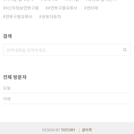
#신차정보연못구름
#연못구름유튜브
싼타페
연못구름유튜브
쌍용자동차
검색
전체 방문자
오늘
어제
DESIGN BY
TISTORY
관리자