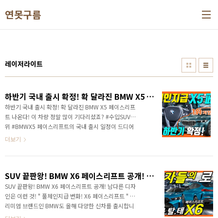
본문 바로가기
연못구름
레이저라이트
하반기 국내 출시 확정! 확 달라진 BMW X5 페이스리프트 나온다!
하반기 국내 출시 확정! 확 달라진 BMW X5 페이스리프
트 나온다! 이 차량 정말 많이 기다리셨죠? #수입SUV 1
위 #BMWX5 페이스리프트의 국내 출시 일정이 드디어
확정되었습니다. 올해 8월에 국내에 출시될 예정으로 신
더보기
형만큼 확실하게 달라진 X5를 3달 후에는 국내에서 만
나볼 수 있게 되었습니다. 새로운 디자인, 환골탈태 실
내, 새로운 파워트레인까지 업데이트된 공식 소식을 알
SUV 끝판왕! BMW X6 페이스리프트 공개! 남다른 디자인은 이런 것!
려드릴게요! #영상으로 정확한 정보를 빠르게 만나보세
요! 안녕하세요? 연못구름입니다. 제 목소리가 좀 흥분
SUV 끝판왕! BMW X6 페이스리프트 공개! 남다른 디자
되었죠? 이유는 저도 X5 오너이기 때문입니다. 정말 만
인은 이런 것! " 풀체인지급 변화! X6 페이스리프트 " 프
족하면서 타고 있는 차량인데 #X5페이스리프트 의 국내
리미엄 브랜드인 BMW도 올해 다양한 신차를 출시합니
출시 일정이 확정되었기 때문입니다. 앞으로 100여일
다. 핵심 SUV인 #X5페이스리프트 를 공개하면서 동시에