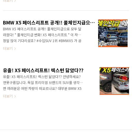
더보기
뒤에는 국내에서 볼 수 있을 것 같네요! 수입 프리미엄
공개된 차량이 있어요! 영상으로 세부적인 소식을 빠르게
S..
만나보세요! 생각만 해도 가슴 설레는 차량인 #X6페이스
리프트 를 함께 공개했습니다. 2톤이 넘는 거대한 차량이
BMW X5 페이스리프트 공개!! 풀체인지급으로 모두 달라졌다!
지만 뚝 떨어지는 쿠페와 같은 매력적인 측면부 라인을
본다면 반할 수밖에 없는 디자인이죠? 그리고 가장 섹시
BMW X5 페이스리프트 공개!! 풀체인지급으로 모두 달
한 디자인은 바로 엉덩입니다. 완벽한 디자인이라는 것은
라졌다! " 풀체인지급 변화! X5 페이스리프트 " 이 차량
이런 것이 아닐까요? 새로운 X6 페이스리프트에 대해서
정말 많이 기다리셨죠? #수입SUV 1위 #BMWX5 가 공
알려드리겠습니다. 수입 SUV 1위 #BMW X5와 동일한
개되었습니다. 출처:다나와 수입 프리미엄 SUV를 대표
더보기
플랫폼을 공유하지만 힙라인 만큼은 완전..
하는 BMW X5는 지금은 수입 SUV 중에서 가장 많은 판
매량을 자랑하는 차량이 되었죠! 쟁쟁한 경쟁 차량인 벤
츠 GLE 포르쉐 카이엔 노멀도 있지만, 탄탄한 성능과 기
유출! X5 페이스리프트! 렉스턴 닮았다??
본기에서 SUV의 정석이라는 별명을 가지고 있습니다.
또 하나의 별명은 바로 남자는 X5이죠! 이렇게 말하죠!
유출! X5 페이스리프트! 렉스턴 닮았다?? 안녕하세요?
영상으로 세부적인 정보를 빠르게 만나보세요! 드디어
연못구름입니다. 독일 프리미엄 브랜드의 SUV를 생각하
X5 페이스리프트가 공개되었습니다. 수입차에서 페이
면 여러분은 어떤 차량이 떠오르나요? 대부분 BMW X5
스리프트는 풀체인지처럼 변신하는 국내 차량과 비교해
를 생각나실 것 같은데 그래서 #X5 는 #SUV기준 이라고
더보기
본다면 지금까지는 어디가 변한지 모를 정도로 소폭..
말하죠! #X5페이스리프트 가 유출되었습니다. 영상으로
정확한 소식을 빠르게 만나보세요! X5 페이스리프트 국
내 출시 일정, 달라지는 점, 예상 가격까지 한 번에 알려드
릴게요! X5에 대해서 1분만 알고 가시죠! 1세대 X5는
1999년도에 출시되었습니다. 당시만 해도 SUV 영역은
정말 생소했습니다. 그리고 2세대부터는 국내에서도 어