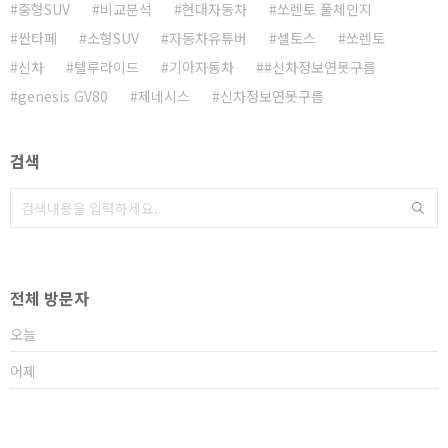
중형SUV
비교분석
현대자동차
쏘렌토 풀체인지
싼타페
소형SUV
자동차유튜버
셀토스
쏘렌토
신차
텔루라이드
기아자동차
#신차정보연못구름
genesis GV80
제네시스
신차정보연못구름
검색
전체 방문자
오늘
어제