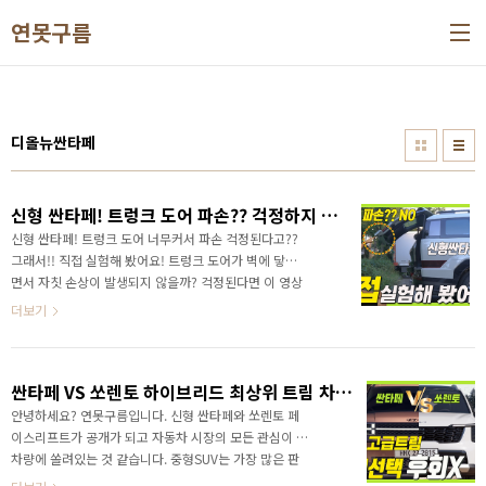
본문 바로가기
연못구름
디올뉴싼타페
신형 싼타페! 트렁크 도어 파손?? 걱정하지 마세요! 서라운드 뷰! 자동차 꿀팁!
신형 싼타페! 트렁크 도어 너무커서 파손 걱정된다고??
그래서!! 직접 실험해 봤어요! 트렁크 도어가 벽에 닿으
면서 자칫 손상이 발생되지 않을까? 걱정된다면 이 영상
으로 확인해 보세요! 영상으로 정확한 정보를 가장 먼저
더보기
만나보세요!
싼타페 VS 쏘렌토 하이브리드 최상위 트림 차이점! 알면 후회하지 않아요!
안녕하세요? 연못구름입니다. 신형 싼타페와 쏘렌토 페
이스리프트가 공개가 되고 자동차 시장의 모든 관심이 두
차량에 쏠려있는 것 같습니다. 중형SUV는 가장 많은 판
매량을 자랑하는 세그먼트이면서 제조사의 자존심이 걸