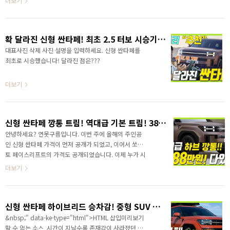
더보기
려있는 차량이라서 그런지.. 두 차량 모두 이번에 정말 잘
나온 것 같아요. 지난 영상에서는 구독자분들의 요청에
따라서 싼타페와 쏘렌토 하이브리드 소위 깡통 기본트림
확 달라진 신형 싼타페! 최초 2.5 터보 시승기 솔직하게 알려드려요! SANTAFE 2024
을 비교 분석했습니다. 꼼꼼하게 비교해 보니 기본트림만
해도 부족함이 없는 빵빵한 편의 사양을 제공하는 것을
대표사진 삭제 사진 설명을 입력하세요. 신형 싼타페를
알 수 있었고, 기본트림 기준이라면 신형 싼타페쪽이 좀
최초로 시승했습니다! 달라진 점은???
더 매력이 있었습니다. 영상으로 정확한 정보를 가장 먼
저 만나보세요!
더보기
신형 싼타페 깡통 트림! 역대급 기본 트림! 3888만 원에 있을 것 다 있는 하이브리드!
안녕하세요? 연못구름입니다. 이번 주에 올해의 주인공
인 신형 싼타페 가격이 먼저 공개가 되었고, 이어서 쏘렌
토 페이스리프트의 가격도 공개되었습니다. 이제 누가 시
장에서 1등을 차지하게 될지? 그리고 싼타페는 무너진
더보기
자존심을 회복하게 될지 궁금해지네요! 영상으로 정확한
정보를 가장 먼저 만나보세요! HTML 삽입 미리보기할 수
없는 소스 그런데 말입니다. 시작가격은 3천만 원대이지
신형 싼타페 하이브리드 승차감! 중형 SUV 최초적용! E라이드 | E핸들링 | 하이드로 부시
만, 원하는 옵션을 추가하면 4천만 원은 기본이고, 하이
브리드 차량은 옵션을 조금 추가하면 4천 중후반까지 올
&nbsp;" data-ke-type="html">HTML 삽입미리보기
라가요?
할 수 없는 소스 시간이 지날수록 존재감이 사라졌던 싼