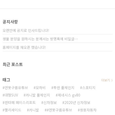
전 가격 3932만원, 세재혜택후 가격 3789만원 신형 익
스클루시스 세제혜택전 가격 4279만원(347만원 인상),
세재혜택후 미공개
공지사항
오랜만에 공지로 인사드립니다!
생물 분양을 원하시는 분께서는 방명록에 비밀글⋯
홈페이지를 재오픈 했습니다!
최근 포스트
태그
더보기
연못구름유튜브
모하비
투싼 풀체인지
스포티지
대형SUV
카니발 풀체인지
제네시스 gv80
싼타페 페이스리프트
신차정보
2020년 신차정보
팰리세이드
카니발
#연못구름유튜브
쌍용자동차