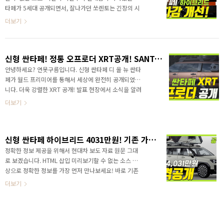
타페가 5세대 공개되면서, 잘나가던 쏘렌토는 긴장의 시
간을 보내고 있습니다. 부동 1위 쏘렌토는 한치의 양보
더보기
를 허락하지 않을 기세인데, 과연 시장은 누가 주인공이
될까요?&nbsp;" data-ke-type="html">HTML 삽입
미리보기할 수 없는 소스이번 영상에서는 가장 많이 구
신형 싼타페! 정통 오프로더 XRT공개! SANTA FE 2024
입하는 하이브리드 SUV에서 기존 싼타페나 기존 #쏘렌
토하이브리드에 제공되지 않았던 신기술을 알려드리겠
안녕하세요? 연못구름입니다. 신형 싼타페 디 올 뉴 싼타
습니다. " data-ke-type="html">HTML 삽입미리보
페가 월드 프리미어를 통해서 세상에 완전히 공개되었습
기할 수 없는 소스승차감이 다른 하이브리드!출처 입
니다. 더욱 강렬한 XRT 공개! 발표 현장에서 소식을 알려
력 패밀리가 이용하는 차량에서 승차감이 가장 중요한
드렸는데..저는 1세대 싼타페를 처음 만났을때의 충격을
더보기
덕목인데, 어떤 기술인지 바로 ..
이번 5세대 싼타페에서 다시 느꼈습니다. HTML 삽입 미
리보기할 수 없는 소스 공개와 함께 실물을 보고 싶어하
시는 구독자 분들이 많아서 알려드리면, 이번달 17일 부
신형 싼타페 하이브리드 4031만원! 기존 가격보다 269~347만원 인상!
터 23일까지 한강 세빛섬에서 신형 싼타페의 모든 색상
을 만날 수 있는 프로그램인 싼타페 익스피리언스가 진행
정확한 정보 제공을 위해서 현대차 보도 자료 원문 그대
됩니다. 현장에서는 국내 출시되는 모든 색상의 차량이
로 보겠습니다. HTML 삽입 미리보기할 수 없는 소스 영
전시됩니다. 영상으로 정확한 정보를 가장 먼저 만나보세
상으로 정확한 정보를 가장 먼저 만나보세요! 바로 기존
요! https://youtu.be/2Rj3bAweHf4 디자인은 직접 보
가격과 비교해 보겠습니다. 먼저 하이브리드 2륜의 트림
더보기
시고 판단하시는 것이 정확한데... ..
별 가격을 비교해 보면, 기존 기본 익스클루시스 세제혜
택전 가격 3710만원, 세재혜택후 가격 3567만원 신형
익스클루시스 세제혜택전 가격 4031만원(321만원 인
상), 세재혜택후 미공개 기존 중급 프레스티지 세제혜택