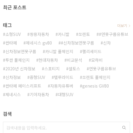
최근 포스트
태그
더보기
소형SUV
쌍용자동차
카니발
쏘렌토
#연못구름유튜브
싼타페
제네시스 gv80
#신차정보연못구름
신차
신차정보연못구름
카니발 풀체인지
팰리세이드
투싼 풀체인지
현대자동차
비교분석
모하비
2020년 신차정보
스포티지
셀토스
연못구름유튜브
신차정보
중형SUV
텔루라이드
쏘렌토 풀체인지
싼타페 페이스리프트
자동차유튜버
genesis GV80
제네시스
기아자동차
대형SUV
검색