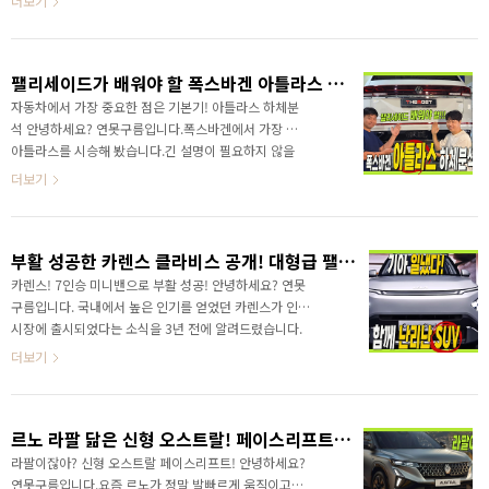
더보기
확실하죠?하지만 주행성능과 오프로드까지 고려해 본다
면 좀 더 와일드한 대형 SUV를 구입하고 싶어하시는 분
들이 많죠?7인승 SUV 기존에는 쉐보레 트래버스가 대안
팰리세이드가 배워야 할 폭스바겐 아틀라스 하체분석! #대형SUV #7인승SUV #하이브리드
이었지만 이후 신형은 현재까지 국내에 출시되지 않았습
니다. 이런 가운데 GM의 상용차 브랜드인 GMC 아카디
자동차에서 가장 중요한 점은 기본기! 아틀라스 하체분
아가 국내 출시를 대기하고 있다고 알려드렸죠?작년 초
석 안녕하세요? 연못구름입니다.폭스바겐에서 가장 큰
인 24년도에 소식을 알려드렸는데.. 무려 조회수만 79만
아틀라스를 시승해 봤습니다.긴 설명이 필요하지 않을
회로 높은 관심을 보여주셨습니다. 기다리다 지치신 분들
정도로 주행 성능을 가늠하는 기본기가 뛰어났습니다.
더보기
은 출시되지 않습니다! 1억이 넘어갑니다! 이런 푸..
팰리세이드가 배워야 할 폭스바겐 아틀라스 하체분
석!&nbsp;&nbsp;"> 아틀라스는 국내 대형 SUV 팰리
세이드 보다 조금 더 큰 사이즈의 차량으로 폭스바겐만
부활 성공한 카렌스 클라비스 공개! 대형급 팰리세이드와 맞먹는 상품성! 소형 SUV 끝판왕! #Kia #CarensClavis
의 주행 성능이 뛰어난 차량입니다. 국내 소비자가 큰 실
내 공간을 선호하는데... 아틀라스는 이런 니즈를 위해서
카렌스! 7인승 미니밴으로 부활 성공! 안녕하세요? 연못
미국과 중국 그리고 한국 소비자를 위해서 출시된 차량
구름입니다. 국내에서 높은 인기를 얻었던 카렌스가 인도
입니다. 시승해 보니, 주행 성능에서는 확실히 한 수 위
시장에 출시되었다는 소식을 3년 전에 알려드렸습니다.
라고 할 수 있네요! 다만 편의 사양을 포함한 실내 감성
이번에 #카렌스 7인승 고급형 모델인 #카렌스클라비스
더보기
부분은 팰리세이드가 한 수 위입니다. 따라서..
가 공개되었습니다. 새로운 디자인은 올해 하반기 국내
출시를 앞두고 있는 기아 EV5를 마치... 내연기관으로 만
들어 놓은 것 같은 디자인이 인상적입니다. 부활 성공한
르노 라팔 닮은 신형 오스트랄! 페이스리프트 공개!
카렌스 클라비스의 실물은 영상으로 먼저 만나보세
요!&nbsp;&nbsp;"> 카렌스 클라비스를 주목해야 할
라팔이잖아? 신형 오스트랄 페이스리프트! 안녕하세요?
점이라면 대형 SUV와 맞먹는 편의 사양을 갖추고 있습니
연못구름입니다.요즘 르노가 정말 발빠르게 움직이고