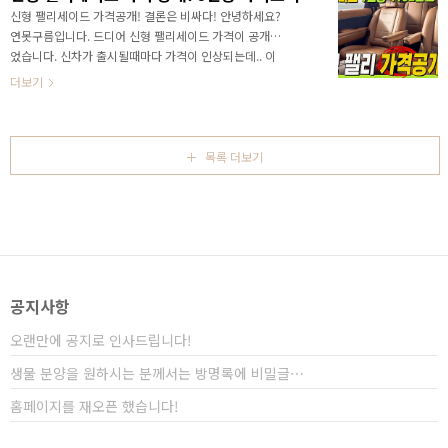
userId=43049 신차정보는 유튜브 연못구름 채널을 통
신형 팰리세이드 가격공개! 결론은 비싸다! 안녕하세요?
해서 가장 빠르게 정보를 얻을 수 있습니다. 구독 잊지마
연못구름입니다. 드디어 신형 팰리세이드 가격이 공개되
세요^^;https://www.youtube.com/@newscar 신
었습니다. 신차가 출시될때마다 가격이 인상되는데.. 이
차정보 연못구름단순한 "감"이 아닌 정확한 수치자료를
번 가격은 다른 해석이 가능할 것 같습니다.기존에 세단
더보기
통해서 비교 분석 자료를 제시하는 연못구..
중에서는 그랜저가 플래그십이었고, SUV는 팰리세이드
가 플래그십이었습니다. 기존과 얼마나 달라졌고, 새로
운 9인승과 2.5 하이브리드는 얼마인지.. 영상으로 빠르
게 만나보세요!&nbsp;&nbsp;"> 하지만 3세대 신
목록 더보기
형 팰리세이드 부터는 주인공이 팰리세이드로 고정된 것
같습니다. 궁금하신 가격 바로 보세요! # 가솔린 2.5 9인
승 가격표 # 가솔린 2.5 7인승 가격표 # 가솔린 2.5 9인
승 하이브리드 가격표 # 가솔린 2.5 7인승 하이브리드
가격표 기존과 얼마나 달..
공지사항
오랜만에 공지로 인사드립니다!
생물 분양을 원하시는 분께서는 방명록에 비밀글⋯
홈페이지를 재오픈 했습니다!