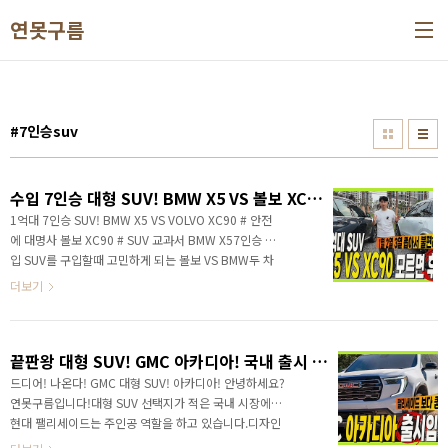
본문 바로가기
연못구름
#7인승suv
수입 7인승 대형 SUV! BMW X5 VS 볼보 XC90 1억대 SUV 실내 모르고 구입하면 후회!1열 2열 3열 비교! #에어서스펜션 #VOLVO #레그룸 #헤드룸
1억대 7인승 SUV! BMW X5 VS VOLVO XC90 # 안전
에 대명사 볼보 XC90 # SUV 교과서 BMW X57인승 수
입 SUV를 구입할때 고민하게 되는 볼보 VS BMW두 차
량은 어떤 차이가 있을까요? 시승기는 많이 보셨을 것
더보기
같은데.. 실내 공간을 자세히 보여달라고 하셔서 1열, 2
열, 3열 공간을 세부적으로 측정해 봤습니다. 구입하고
두 늦게 후회하지 마시고, 세부적인 차이점을 알고 구입
끝판왕 대형 SUV! GMC 아카디아! 국내 출시 임박! 팰리세이드 뛰어넘는 성능에 7인승 SUV
하시면 후회하지 않을 것 같습니다. 수입 7인승 대형
SUV! BMW X5 VS 볼보 XC90 1억대 SUV 실내 공간!
드디어! 나온다! GMC 대형 SUV! 아카디아! 안녕하세요?
모르고 구입하면 후회! &nbsp;&nbsp;"> #에어서스
연못구름입니다!대형 SUV 선택지가 적은 국내 시장에서
펜션 작동 범위 비교 #운전석 시트 높이 범위 비교 #헤
현대 팰리세이드는 주인공 역할을 하고 있습니다.디자인
드룸 비교 (1열, 2열) #시트 좌판 크기..
을 포함해서 편의사양까지 고려해 본다면 인기의 비결을