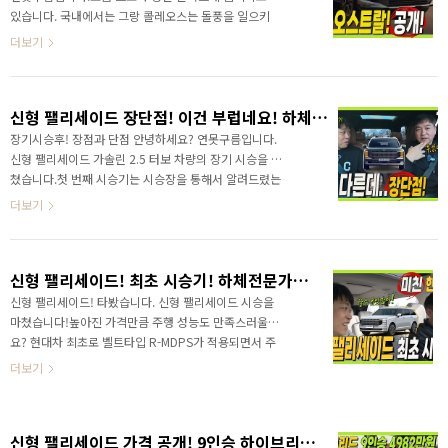
다. 지금까지 소형급 차량이라고 하면 좁아서 불편하고,
있습니다. 국내에서는 그랑 콜레오스는 돌풍을 일으키
편의사양은 일부만 제공되고, 볼품없는 디자인으로 모든
고 있고, 판매량에서도 르쌍쉐 유일하게 10위권을 유지
더보기
부분이 아쉬웠다면 카렌스 클라비스는 소형차의..
하고 있죠? 국내에서 10위권안에 들어가는 건 정말 힘
든일이죠?르노 본사도 정말 분주하고 움직이고 있는데..
기존 르노 차량은 최신 디자인 라팔 디자인으로 모두 달
신형 팰리세이드 장단점! 이건 부럽네요! 하체 전문가 고민수 반장 #장기시승기 #palisade #SUV #전자제어서스펜션
라지고 있습니다.지난 영상에서는 #7인승SUV #에스파
스 페이스리프트 소식을 알려드렸는데요. 국내에서
장기시승후! 장점과 단점 안녕하세요? 연못구름입니다.
QM6의 후속으로 거론되었는 #오스트랄 페이스리프트
신형 팰리세이드 가솔린 2.5 터보 차량의 장기 시승을 마
가 공개되었습니다. &nbsp;&nbsp;"> 새로운 오스트
쳤습니다.첫 번째 시승기는 시승장을 통해서 알려드렸는
랄은 한마디로 라팔을 닮았습니다. 2022년 새로운 오스
데요. 아무래도.. 시승장은 상태가 좋은 도로 환경으로 준
더보기
트랄의 디자인을 알려드린 것이 얼마되지 않은 것 같은
비가 되었기 때문에 일상적인 환경과 조금 차이가 있습니
데..이제는..
다. 그래서 장기시승은 하체전문가 고민수 반장님이 평소
에 이용하는 도로에서 진행이 되었습니다. 신형 팰리세
신형 팰리세이드! 최초 시승기! 하체전문가와 타봤어요!
이드는 기존 팰리세이드와 어떤 점에 차이가 있는지 하체
전문가를 통해서 만나보세요!&nbsp;&nbsp;"> 추
신형 팰리세이드! 타봤습니다. 신형 팰리세이드 시승을
가로 2륜과 4륜 전자제어 서스펜션의 차이점도 문의가
마쳤습니다!높아진 가격만큼 주행 성능도 만족스러울까
많아서 함께 알려드립니다. 하체 전문가는 어떤 평가를
요? 현대차 최초로 벨트타입 R-MDPS가 적용되면서 주
내렸을까요? 영상으로 빠르게 만나보세요! 신형 팰리세
행 성능은 기대 이상이네요! 영상으로 신형 팰리세이드
더보기
이드는 기존 팰리세이드와 어떤 점에 차이가 있는지..
가 얼마나 달라졌는지 빠르게 만나보세
요!&nbsp;&nbsp;"> ✔ 2% 캐시백 신차구입+ 가
장 빠르게 받을 수 있는 방법은 장기렌트나 리스입니다.
신형 팰리세이드 가격 공개! 9인승 하이브리드 4982만원, 기본 4383만원! #사전계약 #트림 #프리뷰전자제어서스펜션 #V2L
https://www.welcar.kr/recommend?