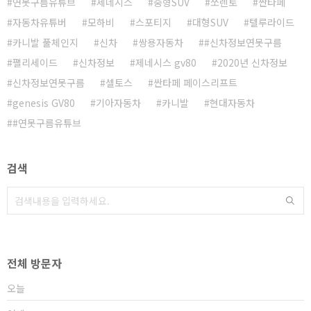
연못구름유튜브
제네시스
중형SUV
쏘렌토
싼타페
자동차유튜버
모하비
스포티지
대형SUV
텔루라이드
카니발 풀체인지
신차
쌍용자동차
#신차정보연못구름
팰리세이드
신차정보
제네시스 gv80
2020년 신차정보
신차정보연못구름
셀토스
싼타페 페이스리프트
genesis GV80
기아자동차
카니발
현대자동차
#연못구름유튜브
검색
전체 방문자
오늘