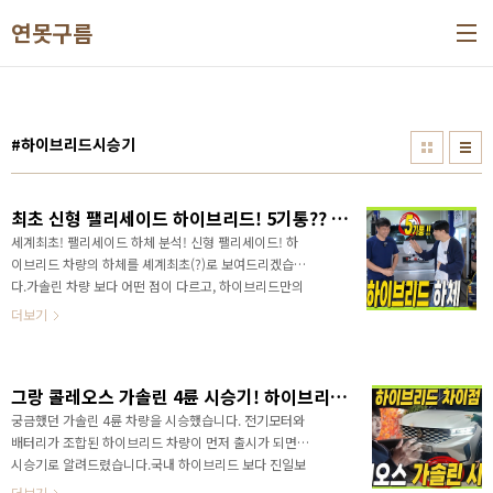
본문 바로가기
연못구름
#하이브리드시승기
최초 신형 팰리세이드 하이브리드! 5기통?? 하체 분석! 승차감이 다른 이유? 가솔린과 이렇게 다릅니다! #palisade #대형SUV #더모스트
세계최초! 팰리세이드 하체 분석! 신형 팰리세이드! 하
이브리드 차량의 하체를 셰계최초(?)로 보여드리겠습니
다.가솔린 차량 보다 어떤 점이 다르고, 하이브리드만의
특징도 함께 알려드리겠습니다. 영상으로 팰리세이드
더보기
하이브리드 차량의 하체를 최초로 만나보세
요!&nbsp;&nbsp;"> 하체 전문가 더모스트 고민수 반
장님과 함께 했습니다. 시승과 하체분석으로 통해서 얻
그랑 콜레오스 가솔린 4륜 시승기! 하이브리드와 이렇게 다릅니다.
은 결론은 하이브리드 차량은 5기통 같은 느낌이었습니
다. 감사합니다! 영상으로 팰리세이드 하이브리드 차량
궁금했던 가솔린 4륜 차량을 시승했습니다. 전기모터와
의 하체를 최초로 만나보세요!&nbsp;&nbsp;"> 다음
배터리가 조합된 하이브리드 차량이 먼저 출시가 되면서
소식도 놓치지 않고 빠르게 보고 싶다면 채널에 구독과
시승기로 알려드렸습니다.국내 하이브리드 보다 진일보
알림설정 잊지마세요! 감사합니다. ✔ 2% 캐시백 신차
된 하이브리드 시스템으로 전기차에 가까운 하이브리드
더보기