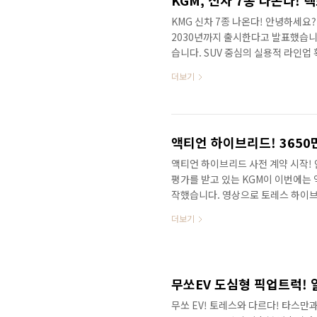
KMG 신차 7종 나온다! 안녕하세요
2030년까지 출시한다고 발표했습니다
습니다. SUV 중심의 실용적 라인업
브랜드라서 이건 맞는 방향인 것 같
더보기
에서 냉정하게 본다면 KGM은 글로
며, 기술력 관점에서도 신기술 빠르
중국 BYD와 협력해서 하이브리드 
금처럼 기술이 빠르게 변화는 상황에서
액티언 하이브리드 사전 계약 시작
평가를 받고 있는 KGM이 이번에는
작했습니다. 영상으로 토레스 하이
증을 해결해 보세요!&nbsp;&nb
더보기
하셨던 분들이 많죠? 공개된 가격은 
되고 최종 가격이 결정됩니다. 블랙 
가 됩니다. 20인치 휠이 기본으로 
인 점이 특징입니다. 영상으로 토레
무쏘 EV! 토레스와 다르다! 타스만