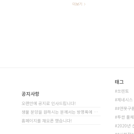
브리드 시승기를 만나보세요!&nbs
더보기
브리드는 국내 제조사의 병렬식 하이
시에도 크게 이질감을 느끼기 힘들 
슷했지만 조금 다른 차이점도 있었습
로 자세한 토레스 하이브리드 시승기를 
태그
쏘렌토
공지사항
제네시스 
오랜만에 공지로 인사드립니다!
#연못구
생물 분양을 원하시는 분께서는 방명록에 비밀글⋯
투싼 풀
홈페이지를 재오픈 했습니다!
2020년