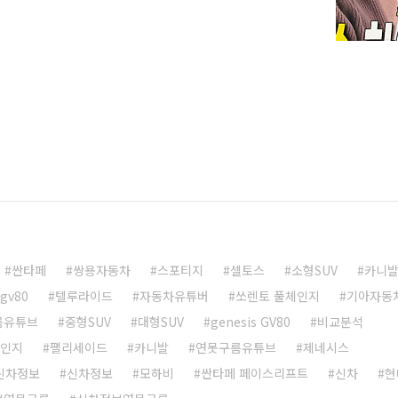
p;&nbsp;"> 결론을 먼저 알려드리면, 직병렬식 하이
브리드 보다 더욱 부드러운 느낌이었으며, 엔진으로 전환
정도로 괜찮았습니다.전반적인 느낌은 그랑 콜레오스와 비
니다. 어떤 차이점 있는지.. 영상으로 만나보세요! 영상으
만나보세요!&nbsp;&nbsp;"..
싼타페
쌍용자동차
스포티지
셀토스
소형SUV
카니발
gv80
텔루라이드
자동차유튜버
쏘렌토 풀체인지
기아자동
름유튜브
중형SUV
대형SUV
genesis GV80
비교분석
체인지
팰리세이드
카니발
연못구름유튜브
제네시스
 신차정보
신차정보
모하비
싼타페 페이스리프트
신차
현