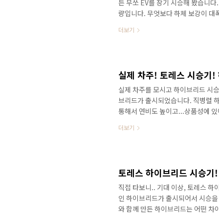
든 무쏘 EV를 장기 시승해 봤습니다
량입니다. 무엇보다 하체 보강이 대
또 다른 주행성능으로...무조건 시승
더보기
승기를 만나보세요! 도심형 픽업트럭을
하체 전문가를 통한 무쏘 EV 하체를
싶다면 채널에 구독과 알림설정 잊지
게 받을 수 있는 방법은 장기렌트나 ..
실제 차주를 모시고 하이브리드 시승
브리드가 출시되었습니다. 직병렬 하
통해서 연비도 높이고...상품성에 
보여주고 있습니다. 영상으로 생생한 
더보기
존 차주라면 갈아탈까? 그래서... 
로 갈아타야 할까요?직접 시승을 통
를 만나보세요!&nbsp;&nbsp;"
과 알림설정 잊지마세요! 감사합니다. 
직접 타보니.. 기대 이상, 토레스 
인 하이브리드가 출시되어서 시승을 
와 함께 만든 하이브리드는 어떤 차