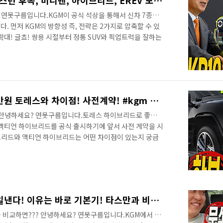
KGM, 신차 7종 나온다! 렉스턴 후속, 미니밴, 하이브리드, EREV 모두 만든다!
? 연못구름입니다.KGM이 공식 석상을 통해서 신차 7종을
. 먼저 KGM의 방향성 즉, 전략은 2가지로 압축할 수 있
 확대! 글쵸! 쌍용 시절부터 정통 SUV와 픽업트럭을 잘하는
습니다. 두 번째는 글로벌 파트너사와의 협력 강화현재 상황
벌 시장에 판도를 바꿀만큼 큰 영향력을 가지고 있지 않으
게 갖추기도 힘든 상황입니다. 그래서 토레스 하이브리드는
파워트레인을 탑재하고 출시가 되었죠?채널에 예상에는 지
 기존 유수 브랜드도 중국..
액티언 하이브리드! 3650만원 토레스와 차이점! 사전계약! #kgm #풀하이브리드
! 안녕하세요? 연못구름입니다.토레스 하이브리드로 좋은
 액티언 하이브리드를 공식 출시하기에 앞서 사전 계약을 시
브리드와 액티언 하이브리드는 어떤 차이점이 있는지 궁금
sp;"> 멋진 디자인에 액티언이 하이브리드로 출시되기를 원
3650만원~3750만원으로 확정 가격은 사전계약이 종료
감성이 더해진 액티언 하이브리드 트림은 S8 한개로 출시
제공되며, 천연가죽 시트 패키지가 제공되면서 고급감을 높
스 하이브리드와 액티언..
무쏘EV 도심형 픽업트럭! 일낸다! 이유는 바로 기본기! 타스만과 비교하면.. #MUSSOEV #TORRES #KGM #전기차 #시승기
과 비교하면??? 안녕하세요? 연못구름입니다.KGM에서 만