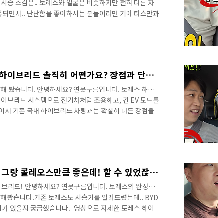
. 시승 소감은.. 토레스와 얼굴은 비슷하지만 전혀 다른 차
폭되면서.. 단단함을 좋아하시는 분들이라면 기아 타스만과
해 보세요! 영상으로 하체 전문가와 함께 타본 무쏘 EV 시
 제대로 만들었습니다.&nbsp;&nbsp;"> 다음 소식은
 알려드리겠습니다. 다음 소식도 놓치지 않고 빠르게 보고
마세요! 감사합니다. ✔ 2% 캐시백 신차구입+ 가장 빠르
실제 차주! 토레스 시승기! 하이브리드 솔직히 어떤가요? 장점과 단점! #tmed2 #그랑콜레오스 #BYD
해 봤습니다. 안녕하세요? 연못구름입니다. 토레스 하이
이브리드 시스템으로 전기차처럼 조용하고, 긴 EV 모드를
있어서 기존 국내 하이브리드 차량과는 확실히 다른 강점을
기존 차주의 시승기를 만나보세요!&nbsp;&nbsp;"> 기
궁금해진 부분이 있었는데.. 만약 기존 차주라면 하이브리드
해서 물어봤습니다. 영상으로 생생한 기존 차주의 시승기
> 다음 소식도 놓치지 않고 빠르게 보고 싶다면 채널에 구독
✔ ..
토레스 하이브리드 시승기! 그랑 콜레오스만큼 좋은데! 할 수 있었잖아?? #투싼 #스포티지 #SUV #KGM
하이브리드! 안녕하세요? 연못구름입니다. 토레스의 완성판
해봤습니다.기존 토레스도 시승기를 알려드렸는데.. BYD
이가 있을지 궁금했습니다. 영상으로 자세한 토레스 하이