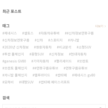
최근 포스트
태그
더보기
제네시스
셀토스
자동차유튜버
#신차정보연못구름
신차정보연못구름
신차
스포티지
카니발
2020년 신차정보
쌍용자동차
비교분석
소형SUV
투싼 풀체인지
중형SUV
신차정보
현대자동차
genesis GV80
기아자동차
팰리세이드
쏘렌토
쏘렌토 풀체인지
#연못구름유튜브
연못구름유튜브
카니발 풀체인지
텔루라이드
싼타페
제네시스 gv80
모하비
대형SUV
싼타페 페이스리프트
검색