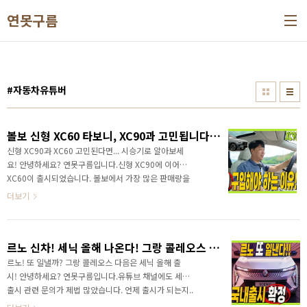
본문 바로가기
연못구름
#자동차유튜버
볼보 신형 XC60 타보니, XC90과 고민됩니다! 결론은 XC60 구입하세요!
신형 XC90과 XC60 고민된다면... 시승기로 알아보세
요! 안녕하세요? 연못구름입니다.신형 XC90에 이어서
XC60이 출시되었습니다. 볼보에서 가장 많은 판매량을
자랑하는 차량인 XC60인데요.누적으로 270만대나 판
더보기
매가 되었습니다. 이번에 처음 에어 서스펜션이 탑재되
었습니다. 승차감과 주행성능 끝판왕은.. 에어 서스펜션
이죠?한번 경험해 보면 다시 돌아갈 수 없는 에어 서스
르노 신차! 세닉 올해 나온다! 그랑 콜레오스 인기 뛰어넘을까? #renault #scenic #etech #오로라2 #시닉
펜션이 XC60에 적용되었습니다. 신형 XC60은 대형
SUV XC90과 어떤 차이가 있는지 영상으로 만나보세
르노! 또 일낼까? 그랑 콜레오스 다음은 세닉 올해 출
요!&nbsp;&nbsp;"> 신차를 구입할 때 가격이 가장 중
시! 안녕하세요? 연못구름입니다.유튜브 채널에도 세닉
요하죠? 그럼 XC60 플러스 트림과 XC60 울트라 트림
출시 관련 문의가 제법 많았습니다. 언제 출시가 되는지..
의 차이점도 알려드리겠습니다. 시승해 보니 저는 XC60
내년에 출시됩니까? 이런 질문이 많았습니다. 출시일은