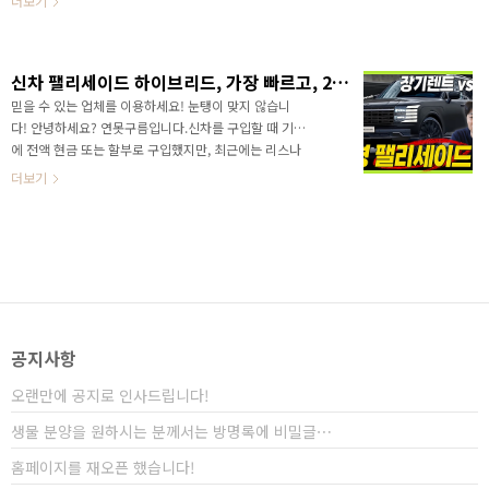
더보기
을 좀 더 추천해 드릴 수..
제조사만 알 수 있지만, 채널 예상은 올해 하반기에 출시
가 예상됩니다. 10 년 이상 자동차 소식을 알려드리면서
예상이 틀린 적은 거의 없었는데.. 이번에도 지켜보시
신차 팰리세이드 하이브리드, 가장 빠르고, 2%캐시백받고 출고하는 방법! 연못구름*웰카 리스/렌트 믿고 알아보세요!
죠! 영상으로 올해 출시 예정인 르노 신차 소식을 만나보
세요!&nbsp;&nbsp;"> 세닉은 멋진 외부 디자인에
믿을 수 있는 업체를 이용하세요! 눈탱이 맞지 않습니
혁신적인 운전자 공간, 패밀리를 위한 솔라베이 기능까지
다! 안녕하세요? 연못구름입니다.신차를 구입할 때 기존
탑재되면서 기대감이 높아지고 있습니다. 착한 가격으로
에 전액 현금 또는 할부로 구입했지만, 최근에는 리스나
출시될 수 있다면 그랑 콜레오스처럼 판도를 흔들 수 있
렌트로 이용하는 경우가 크게 늘어났습니다.잘 알고 선
더보기
는 차량이 될 것 같은데.. 어떤..
택하시면, 비용 부담을 크게 줄이면서 신차를 이용할 수
있는데요. 아직까지 장기렌트와 할부의 차이를 모르신
다면 쉽게 차이점을 알려드립니다.&nbsp;&nbsp;">
저 역시 장기렌트를 이용하고 있습니다. 이유는 개인
사업자라서 세금을 줄이는 것이 결국 절세이고, 비용처
리를 할 수 있기 때문이죠!직접 이용해보니, 과거에 일시
불 또는 선수금을 내고 구입한 것이 후회되었습니다. 그
래서 저처럼 몰라서 이용하지 못하시는 구독자 분들을
공지사항
위해서 업계 선두 기업인 웰카와 연못구름이 협업해서
장기리..
오랜만에 공지로 인사드립니다!
생물 분양을 원하시는 분께서는 방명록에 비밀글⋯
홈페이지를 재오픈 했습니다!