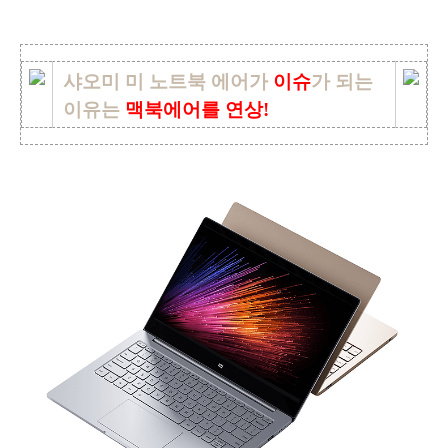
샤오미 미 노트북 에어가
이슈
가 되는
이유는
맥북에어를 연상!