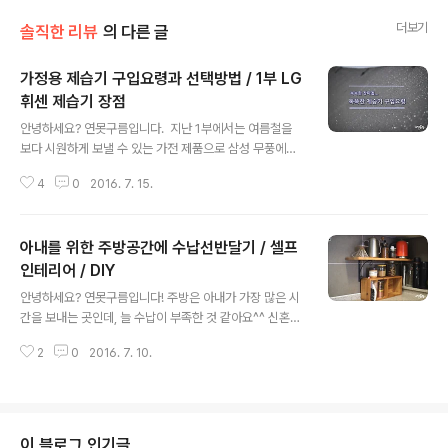
더보기
솔직한 리뷰
의 다른 글
가정용 제습기 구입요령과 선택방법 / 1부 LG
휘센 제습기 장점
글 내용
안녕하세요? 연못구름입니다. ​ 지난 1부에서는 여름철을
보다 시원하게 보낼 수 있는 가전 제품으로 삼성 무풍에어
컨 Q9500 제품간 차이점을 알려드렸습니다. ​ 댓글로 문
4
0
2016. 7. 15.
의 주시는 분들도 많고, 반응이 뜨거워서 ​생각보다 많은 분
들이 가전제품을 구입할때 어려움을 겪고 있다는 점을 알
게되었습니다. ​ ​ http://lastzone.com/693 ​ ​ 그래서 이
아내를 위한 주방공간에 수납선반달기 / 셀프
번 2부에서는 LG 휘센 제습기를 기준으로 제습기를 구입
하는 요령에 대해서 알려드려요. ​ 제습기만 잘 활용하더라
인테리어 / DIY
글 내용
도 불쾌지수가 높고 무더운 여름! 실내를 쾌적하게 유지할
안녕하세요? 연못구름입니다! 주방은 아내가 가장 많은 시
수 있습니다. 습도가 높은 여름&장마철에는 의류,신발,서
간을 보내는 곳인데, 늘 수납이 부족한 것 같아요^^ 신혼초
재,생활용품,가구 등이 눅눅해 지고, 높은 습도를 좋아하는
에 작은 집에 살았을 때에도 공간이 부족했는데, 조금 큰 집
곰팡이와 세균이 서식하기에 좋은 환경을 제공하기 때문에
2
0
2016. 7. 10.
으로 이사를 했는데 역시 공간이 부족하다고 생각되는 것
면연력 ..
같아요. 늘 공간이 부족함을 느끼게 되는 곳이 주방인 것 같
아요. 그래서 아내를 위한 서비스로 선반작업을 하기로 마
음 먹었어요! 죽 주방에 죽은 공간을 효율적으로 사용할 수
없을까? 올해는 둘째아이가 초등학교에 입학하면서 셀프
이 블로그 인기글