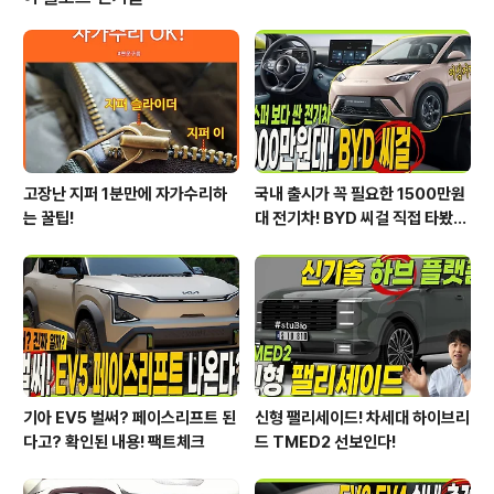
인테리어를 많이 한 것 같습니다. 특히 선반작업은^^ 연못
구름처럼 실력없는 사람이라도 쉽게 할 수 있고, 죽은 공간
활용도를 높여주기 때문에 적극적으로 추천해 드리고 싶은
셀프인테리어예요! # 올해 했었던 선반 셀프인테리어를 모
아봤어요! http://last..
고장난 지퍼 1분만에 자가수리하
국내 출시가 꼭 필요한 1500만원
는 꿀팁!
대 전기차! BYD 씨걸 직접 타봤습
니다!
기아 EV5 벌써? 페이스리프트 된
신형 팰리세이드! 차세대 하이브리
다고? 확인된 내용! 팩트체크
드 TMED2 선보인다!