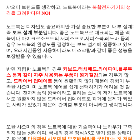
샤오미 브랜드를 생각하고, 노트북이라는
복합전자기기의 성
격을 고려한다면
NO!
노트북은 디자인도 중요하지만 가장 중요한 부분이 내부 설계!
즉
보드 설계 부분
입니다. 좋은 노트북으로 대표되는 애플 맥
북이나 마이크로소프트의 서피스프로,서피스북,레노바 등의
경우 노트북의 완성도를 결정하는 보드 설계에 집중하고 있으
며, 오래시간동안 사용하더라도 데스크탑과 같이 좋은 성능을
보장받을 수 있습니다.
반면 저렴한 노트북의 경우
키보드,터치패드,와이파이,블루투
스 등과 같이 자주 사용되는 부품이 원가절감
되는 경우가 많
고,
드라이버 업데이트
등이 원활하지 않기 때문에 경험이 부
족한 샤오미 미 노트북 에어를 쉽게 선택하기가 어려울 것 같
습니다. 전자제품의 왕국이라고 불리는 소니의 저가 노트북에
서도 원활하지 않은 드라이버 업데이트로 과거에 문제가 되었
던 사례가 있었기 때문에 간과할 부분이 아니라고 생각합니다.
또한 샤오미의 경우
노트북에 대한 기술력이나 노하우가 구축
되지 않는 상태이며, 국내의 경우 정식AS도 받기 힘든 상태이
기 때문에
만원짜리
샤오미의 보조배터리를 구입하는 것 처럼