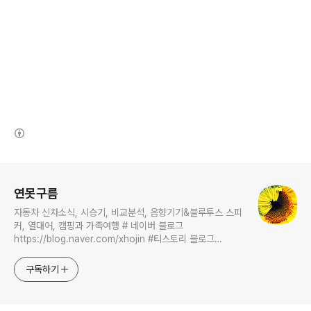
(새창열림)
로그 정보
연못구름
자동차 신차소식, 시승기, 비교분석, 음향기기&블루투스 스피
커, 열대어, 캠핑과 가족여행 # 네이버 블로그
https://blog.naver.com/xhojin #티스토리 블로그
https://lastzone.com/ #유튜브
https://www.youtube.com/c/연못구름 콜라보 문의는
구독하기
xhojin@naver.com 으로 주시면 신속하게 답변 드리겠습니
다.