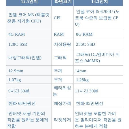
12.5인치
화면크기
13.3인치
인텔 코어 I5 6200U (노
인텔 코어 M3 (테블릿
CPI
트북 수준의 보급형 CP
전용 저가형 CPU)
U)
4G RAM
RAM
8G
RAM
128G SSD
저장용량
256G SSD
그래픽(1G,엔비디아 지
내장그래픽(인텔)
그래픽
포스 940MX)
12.9mm
두께
14mm
1.07kg
무게
1.28kg
배터리성
9시간 30분
11시간 30분
능
한화 68만원선
예상가격
한화 85만원선
인터넷 서핑 기반의
인터넷을 포함한 가벼
작업을 원하는 분에게
타겟유저
운 멀티미디어 작업을 원
적합
하는 분에게 적합