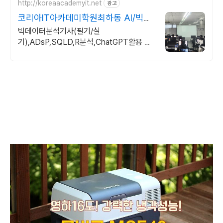
http://koreaacademyit.net
광고
코리아IT아카데미학원최하동 AI/빅데
이터분석 자격증취득
빅데이터분석기사(필기/실
기),ADsP,SQLD,R분석,ChatGPT활용 자
격증대비