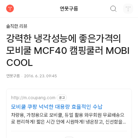
검색하기
연못구름
티스토리
솔직한 리뷰
강력한 냉각성능에 좋은가격의
모비쿨 MCF40 캠핑쿨러 MOBI
COOL
연못구름
2016. 6. 23. 09:45
http://m.coupang.com
광고
모비쿨 쿠팡 넉넉한 대용량 효율적인 수납
차량용, 가정용으로 모비쿨, 듀얼 활용 와우회원 무료배송으
로 편리하게! 짧은 시간 안에 시원하게! 냉온장고, 신선함을
유지해보세요.