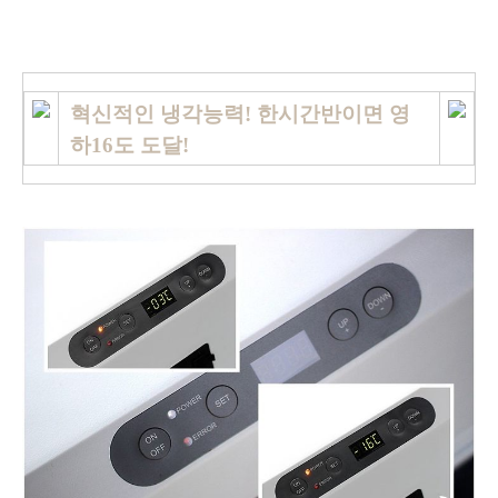
혁신적인 냉각능력! 한시간반이면 영
하16도 도달!