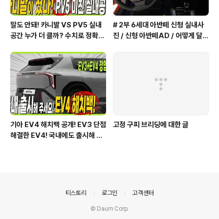
말도 안돼! 카니발 VS PV5 실내
# 2부 6세대 아반떼 신형 실내사
공간 누가 더 클까? 수치로 정확하
진 / 신형 아반떼AD / 어떻게 달라
게 알려드릴게요!
졌을까?
기아 EV4 해치백 공개! EV3 단점
고정 구피 브리딩에 대한 글
해결한 EV4! 국내에도 출시해 주
세요!
의안내
티스토리
로그인
고객센터
© Daum Corp.