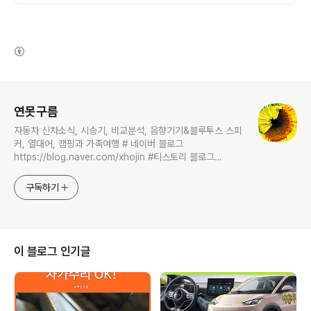
(새창열림)
로그 정보
연못구름
자동차 신차소식, 시승기, 비교분석, 음향기기&블루투스 스피
커, 열대어, 캠핑과 가족여행 # 네이버 블로그
https://blog.naver.com/xhojin #티스토리 블로그
https://lastzone.com/ #유튜브
https://www.youtube.com/c/연못구름 콜라보 문의는
구독하기
xhojin@naver.com 으로 주시면 신속하게 답변 드리겠습니
다.
이 블로그 인기글