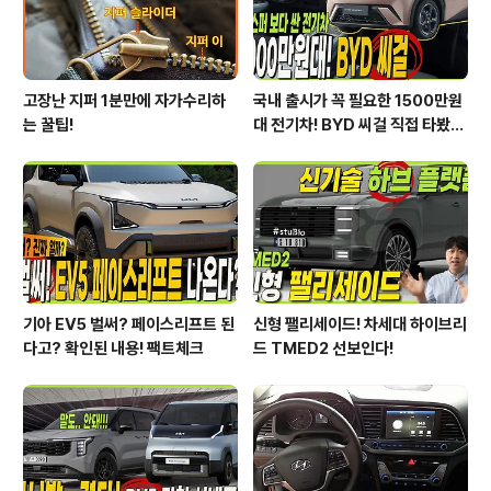
고장난 지퍼 1분만에 자가수리하
국내 출시가 꼭 필요한 1500만원
는 꿀팁!
대 전기차! BYD 씨걸 직접 타봤습
니다!
기아 EV5 벌써? 페이스리프트 된
신형 팰리세이드! 차세대 하이브리
다고? 확인된 내용! 팩트체크
드 TMED2 선보인다!