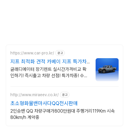
https://www.car-pro.kr/
광고
지프 최적화 견적 카베이 지프 특가차
량 무료견적
글래디에이터 장기렌트 실시간가격비교 확
인하기! 즉시출고 차량 선점! 특가차종! 수입
차 최대 할인 견적! 온라인계약! 최적가 프로
모션 차량 빠른출고 선점하세요.
http://www.miraeev.co.kr/
광고
초소형화물밴마사다QQ전시판매
2인승밴 QQ 차량구매가800만원대 주행거리119Km 시속
80km/h 계약중