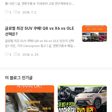
품! 사진 | 글, 연못구름 #. 미국방위 고등 연구계획국 DAR
PA(Defense Advanced Research Projects Agen
3
0
2018. 7. 2.
cy)! 고도의 군사 기술력을 자랑하는 미국은 NASA를 비
롯한 다양한 국가기관들이 존재하는데, 이곳에서 만들어진
제품은 과연 인간이 만들었을까 라는 의구심이 만들게 할
글로벌 최강 SUV 쿠페! Q8 vs X6 vs GLE
정도로 최첨단 기술력을 자랑합니다. 또한 국방 기술력을
연구하는 미국 국방부 소속기관인 DARPA는 최근 차원이
선택은?
글 내용
다른 신개념 타이어를 선보이면서 글로벌에서 주목을 받았
글로벌 최강 SUV 쿠페! Q8 vs X6 vs GLE 당신의 선택
습니다. 넓은 관점에서 NASA나 DARPA와 같은 기관은
은? 사진, 기사 Carscpoos 참고 | 글, 연못구름 # 베일에
미국의 막강한 국방력을 자랑하는 기관이라고 할 수 있으
가려져 있었던 아우디 Q8 공개! ▲ 아우디 Q8 콘셉트 ​ 벤
며, 구소련 시절 치열하게 기술개발을 위해서 생성된 고등
3
0
2018. 6. 29.
츠와 BWM가 럭셔리 SUV 쿠페 시장을 선점하는 동안 아
군사 시관이라..
우디는 마땅한 대안 없이 커져가는 SUV 쿠페 시장을 지켜
볼 수밖에 없었습니다. 이후 아우디 플래그십 Q8 콘셉트가
공개되었는데 역동적인 디자인 때문에 주목받았지만, 실제
양산차 디자인으로 적용될 수 있을까?라는 의구심이 들게
이 블로그 인기글
만드는 역동적인 디자인이 특징이라고 할 수 있습니다. ​ ▲
아우디 Q8 콘셉트 ​드디어 아우디 플래그십 SUV 인 Q8이
공개되었습니다. 지금부터 살펴보겠습니다. # 베일벗은 아
우디의 플래그십 SUV Q8 공개! ​ 콘셉트 보다..