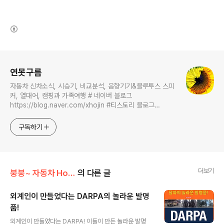
(새창열림)
로그 정보
연못구름
자동차 신차소식, 시승기, 비교분석, 음향기기&블루투스 스피
커, 열대어, 캠핑과 가족여행 # 네이버 블로그
https://blog.naver.com/xhojin #티스토리 블로그
https://lastzone.com/ #유튜브
https://www.youtube.com/c/연못구름 콜라보 문의는
구독하기
xhojin@naver.com 으로 주시면 신속하게 답변 드리겠습니
다.
더보기
붕붕~ 자동차 Hot 이슈
의 다른 글
외계인이 만들었다는 DARPA의 놀라운 발명
품!
글 내용
외계인이 만들었다는 DARPA! 이들이 만든 놀라운 발명