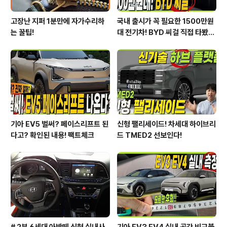
고장난 지퍼 1분만에 자가수리하
국내 출시가 꼭 필요한 1500만원
는 꿀팁!
대 전기차! BYD 씨걸 직접 타봤습
니다!
기아 EV5 벌써? 페이스리프트 된
신형 팰리세이드! 차세대 하이브리
다고? 확인된 내용! 팩트체크
드 TMED2 선보인다!