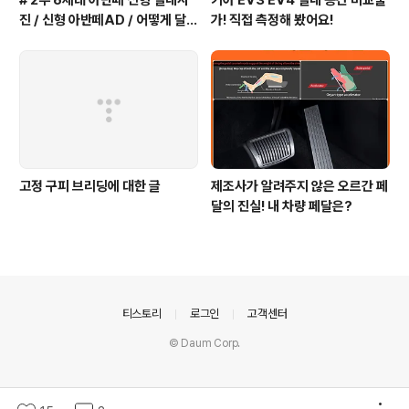
# 2부 6세대 아반떼 신형 실내사
기아 EV3 EV4 실내 공간 비교불
진 / 신형 아반떼AD / 어떻게 달라
가! 직접 측정해 봤어요!
졌을까?
고정 구피 브리딩에 대한 글
제조사가 알려주지 않은 오르간 페
달의 진실! 내 차량 페달은?
의안내
티스토리
로그인
고객센터
© Daum Corp.