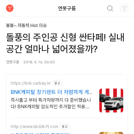
검색하기
연못구름
티스토리
붕붕~ 자동차 Hot 이슈
돌풍의 주인공 신형 싼타페! 실내
공간 얼마나 넓어졌을까?
연못구름
2018. 4. 16. 06:00
https://bnk.carbay.kr
광고
BNK캐피탈 장기렌트 더 저렴하게 계
약하고
즉시출고 부터 특가차량까지 다 준비했습니
다! BNK캐피탈 압도적인 추가할인 적용.
BNK캐피탈 장기렌트카 특별한 혜택. 위약
금 부담없는 SWITCH 상품 선점하기!
http://www.kb오토카.com
광고