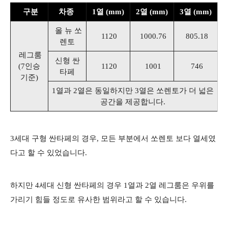
구분
차종
1열 (mm)
2열 (mm)
3열 (mm)
올 뉴 쏘
1120
1000.76
805.18
렌토
레그룸
신형 싼
(7인승
1120
1001
746
타페
기준)
1열과 2열은 동일하지만 3열은 쏘렌토가 더 넓은
공간을 제공합니다.
​
3세대 구형 싼타페의 경우, 모든 부분에서 쏘렌토 보다 열세였
다고 할 수 있었습니다.
하지만 4세대 신형 싼타페의 경우 1열과 2열 레그룸은 우위를
가리기 힘들 정도로 유사한 범위라고 할 수 있습니다.