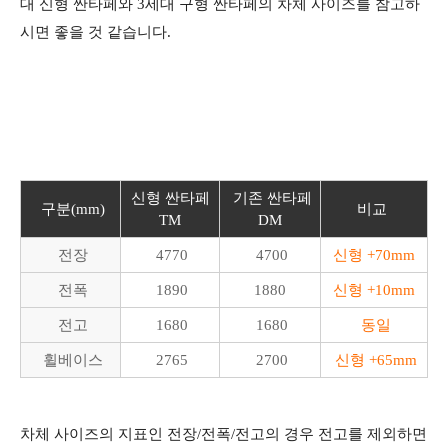
대 신형 싼타페와 3세대 구형 싼타페의 차체 사이즈를 참고하
시면 좋을 것 같습니다.
신형 싼타페
기존 싼타페
구분(mm)
비교
TM
DM
전장
4770
4700
신형 +70mm
전폭
1890
1880
신형 +10mm
전고
1680
1680
동일
휠베이스
2765
2700
신형 +65mm
차체 사이즈의 지표인 전장/전폭/전고의 경우 전고를 제외하면