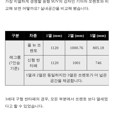
가장 치열하게 경쟁할 중형 SUV의 강자인 기아차 쏘렌토와 비
교해 보면 어떻까요? 실내공간을 비교해 봤습니다.
구분
차종
1열 (mm)
2열 (mm)
3열 (mm)
올 뉴 쏘
1120
1000.76
805.18
렌토
레그룸
신형 싼
(7인승
1120
1001
746
타페
기준)
1열과 2열은 동일하지만 3열은 쏘렌토가 더 넓은
공간을 제공합니다.
​
3세대 구형 싼타페의 경우, 모든 부분에서 쏘렌토 보다 열세였
다고 할 수 있었습니다.