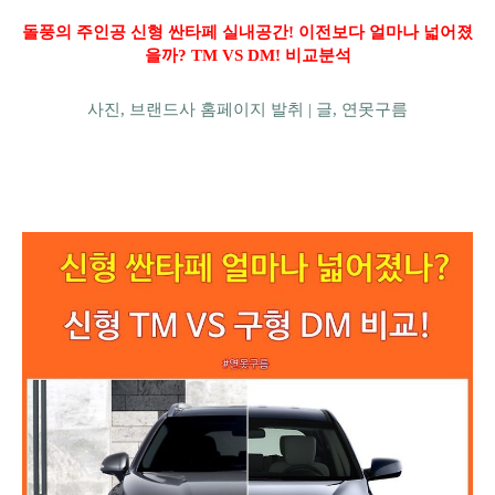
돌풍의 주인공 신형 싼타페 실내공간! 이전보다 얼마나 넓어졌
을까? TM VS DM
! 비교분석
사진, 브랜드사 홈페이지 발취 |
글, 연못구름