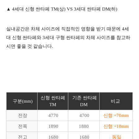
​▲ 4세대 신형 싼타페 TM(상) VS 3세대 싼타페 DM(하)
실내공간은 차체 사이즈에 직접적인 영향을 받기 때문에 4세
대 신형 싼타페와 3세대 구형 싼타페의 차체 사이즈를 참고하
시면 좋을 것 같습니다.
신형 싼타페
기존 싼타페
구분(mm)
비교
TM
DM
전장
4770
4700
신형 +70mm
전폭
1890
1880
신형 +10mm
전고
1680
1680
동일