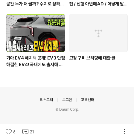
공간 누가 더 클까? 수치로 정확하
진 / 신형 아반떼AD / 어떻게 달라
게 알려드릴게요!
졌을까?
기아 EV4 해치백 공개! EV3 단점
고정 구피 브리딩에 대한 글
해결한 EV4! 국내에도 출시해 주
세요!
의안내
티스토리
로그인
고객센터
© Daum Corp.
6
21