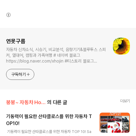
(새창열림)
로그 정보
연못구름
자동차 신차소식, 시승기, 비교분석, 음향기기&블루투스 스피
커, 열대어, 캠핑과 가족여행 # 네이버 블로그
https://blog.naver.com/xhojin #티스토리 블로그
https://lastzone.com/ #유튜브
https://www.youtube.com/c/연못구름 콜라보 문의는
구독하기
xhojin@naver.com 으로 주시면 신속하게 답변 드리겠습니
다.
더보기
붕붕~ 자동차 Hot 이슈
의 다른 글
기동력이 필요한 산타클로스를 위한 자동차 T
OP10!
글 내용
​​​ 기동력이 필요한 산타클로스를 위한 자동차 TOP 10! Sa