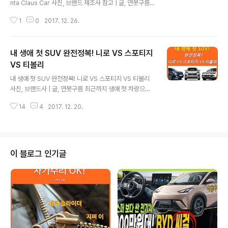
nta Claus Car 사진, 브랜드 제조사 참고 | 글, 연못구름
즐거운 크리스마스를 보내셨나요? 연못구름이 있는 지역
1
0
2017. 12. 26.
은 비가 눈으로 변하면서 오랜만에 화이트 크리스마스를
맞이했습니다. 오랜시간이 지났지만 크리스마스가 되면 언
제나 찾아오는 산타클로스! 어릴시절 뿐만 아니라 어른이
내 생애 첫 SUV 완전정복! 니로 VS 스포티지
되어서도 여전히 신비롭고 재미있는 이야기라고 생각합니
다. 만약 산타클로스가 순록이 아닌 자동차에 썰매를 매달
VS 티볼리
글 내용
고 나타난다면 어떤 자동차를 이용할까요?​ 지금과 같은 크
내 생애 첫 SUV 완전정복! 니로 VS 스포티지 VS 티볼리
리스마스에 산타클로스에게 가장 필요한 건 "스피드" 라고
사진, 브랜드사 | 글, 연못구름 최근까지 생애 첫 차량으로
생각합니다. ​ 산타클로스를 위한 자동차 TOP 10! 1. Lam
현대차 엑센트나 기아차 프라이드와 같은 소형 세단이 중
borghini Urus 착한 어린이들에게 선물 많이 전달하기
14
4
2017. 12. 20.
심으로 구입했었다면, 자동차 시장이 SUV 춘추전국시대
위한 산타클..
를 맞이하면서 소형 SUV가 소형 세단을 제치고 생애 첫 차
로 각광 받고 있습니다. ▲ 1세대 엑센트(1994~1999년)
1. 첫 차량으로 세단 보다 SUV가 각광받는 이유? 소형 SU
V가 세단 보다 높은 인기를 얻고 있는 이유는 3가지로 분
이 블로그 인기글
석할 수 있습니다. 1. 세단 보다 넓은 실내공간 2. 세단 보다
높은 실용성 ▲ 출처 : 현대자동차 3. 세단만큼 좋아진 승
차감 3가지 이유로 SUV의 소비층이 넓어지고 있기 때문
입니다. 2. 쉽지 않은 생애 첫 SUV 선택? ▲ 출처 ..