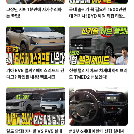
고장난 지퍼 1분만에 자가수리하
국내 출시가 꼭 필요한 1500만원
는 꿀팁!
대 전기차! BYD 씨걸 직접 타봤습
니다!
기아 EV5 벌써? 페이스리프트 된
신형 팰리세이드! 차세대 하이브리
다고? 확인된 내용! 팩트체크
드 TMED2 선보인다!
말도 안돼! 카니발 VS PV5 실내
# 2부 6세대 아반떼 신형 실내사